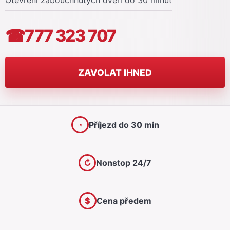
Otevření zabouchnutých dveří do 30 minut
☎
777 323 707
ZAVOLAT IHNED
◔
Příjezd do 30 min
↻
Nonstop 24/7
$
Cena předem