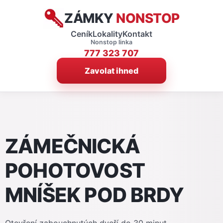
ZÁMKY
NONSTOP
Ceník
Lokality
Kontakt
Nonstop linka
777 323 707
Zavolat ihned
ZÁMEČNICKÁ
POHOTOVOST
MNÍŠEK POD BRDY