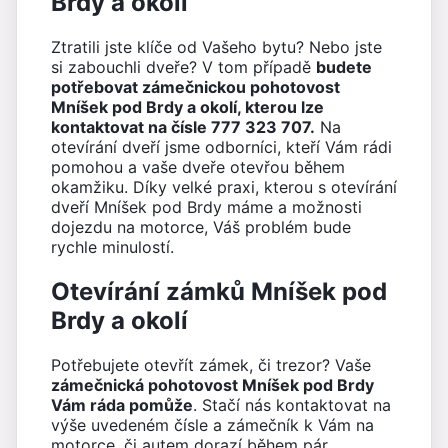
Brdy a okolí
Ztratili jste klíče od Vašeho bytu? Nebo jste
si zabouchli dveře? V tom případě
budete
potřebovat zámečnickou pohotovost
Mníšek pod Brdy a okolí, kterou lze
kontaktovat na čísle 777 323 707.
Na
otevírání dveří jsme odborníci, kteří Vám rádi
pomohou a vaše dveře otevřou během
okamžiku. Díky velké praxi, kterou s otevírání
dveří Mníšek pod Brdy máme a možnosti
dojezdu na motorce, Váš problém bude
rychle minulostí.
Otevírání zámků Mníšek pod
Brdy a okolí
Potřebujete otevřít zámek, či trezor? Vaše
zámečnická pohotovost Mníšek pod Brdy
Vám ráda pomůže
. Stačí nás kontaktovat na
výše uvedeném čísle a zámečník k Vám na
motorce, či autem dorazí během pár