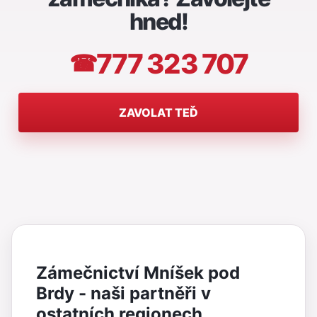
hned!
777 323 707
☎
ZAVOLAT TEĎ
Zámečnictví Mníšek pod
Brdy - naši partněři v
ostatních regionech