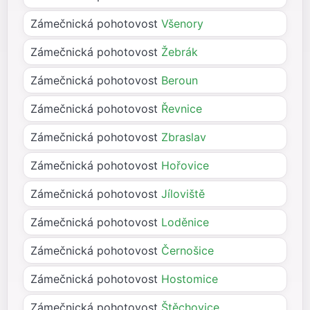
Zámečnická pohotovost
Všenory
Zámečnická pohotovost
Žebrák
Zámečnická pohotovost
Beroun
Zámečnická pohotovost
Řevnice
Zámečnická pohotovost
Zbraslav
Zámečnická pohotovost
Hořovice
Zámečnická pohotovost
Jíloviště
Zámečnická pohotovost
Loděnice
Zámečnická pohotovost
Černošice
Zámečnická pohotovost
Hostomice
Zámečnická pohotovost
Štěchovice