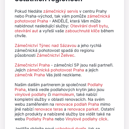
Pokud hledáte
zámečnický servis
v centru Prahy
nebo Praha-východ, tak vám pomůže
zámečnická
pohotovost Praha
- ANDĚLÉ, která Vám může
nabidnout nasledující služby:
Otevírání dveří bytu
,
otevírání aut
a vyřeší vaše
zabouchnuté klíče
během
chvíle.
Zámečnictví Týnec nad Sázavou
a jeho rychlá
zámečnická pohotovost spadá do regionu
působnosti
Zámečnictví Želivec
.
Zámečnictví Praha
- zámečnící 5P jsou naši partneři.
Jejich
zámečnická pohotovost Praha
a jejich
zámečník Praha
Vás jistě nezklame.
Našim dalším partnerem je společnost
Podlahy
Praha
, která vedle podlahových krytin jako jsou
vinylové podlahy
či
marmoleum
, také nabízí
kompletní služby v oblasti renovacích. Na svém
webu zaměřeném na
renovace podlah Praha
mimo
jiné nabízí
renovace teras
a
renovace parket
. Ostatní
jejich produkty a nabízené služby lze vidět také na
webu
Podlahy Praha
nebo
Vinylové podlahy click
.
Jestliže sháníte nové
vchodové dveře
, tak se