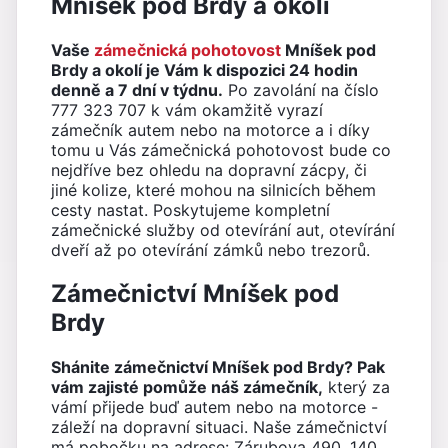
Mníšek pod Brdy a okolí
Vaše
zámečnická pohotovost
Mníšek pod
Brdy a okolí je Vám k dispozici 24 hodin
denně a 7 dní v týdnu.
Po zavolání na číslo
777 323 707 k vám okamžitě vyrazí
zámečník autem nebo na motorce a i díky
tomu u Vás zámečnická pohotovost bude co
nejdříve bez ohledu na dopravní zácpy, či
jiné kolize, které mohou na silnicích během
cesty nastat. Poskytujeme kompletní
zámečnické služby od otevírání aut, otevírání
dveří až po otevírání zámků nebo trezorů.
Zámečnictví Mníšek pod
Brdy
Shánite zámečnictví Mníšek pod Brdy? Pak
vám zajisté pomůže náš zámečník,
který za
vámí přijede buď autem nebo na motorce -
záleží na dopravní situaci. Naše zámečnictví
má pobočku na adrese: Zárubova 490, 140