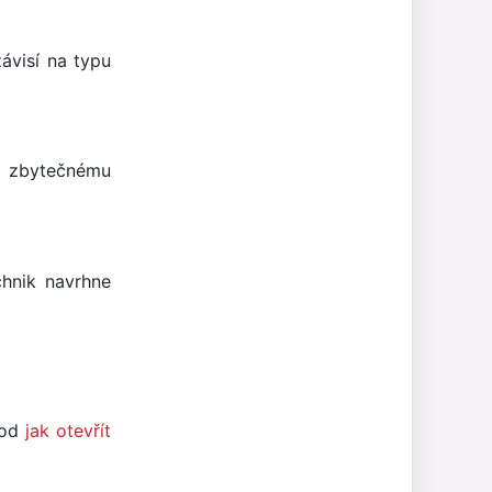
ávisí na typu
se zbytečnému
hnik navrhne
vod
jak otevřít