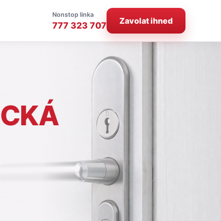
Nonstop linka
Zavolat ihned
777 323 707
ICKÁ