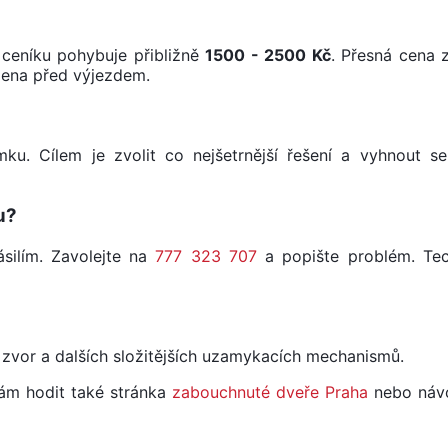
 ceníku pohybuje přibližně
1500 - 2500 Kč
. Přesná cena z
lena před výjezdem.
mku. Cílem je zvolit co nejšetrnější řešení a vyhnout 
u?
ásilím. Zavolejte na
777 323 707
a popište problém. Tec
, zvor a dalších složitějších uzamykacích mechanismů.
ám hodit také stránka
zabouchnuté dveře Praha
nebo ná