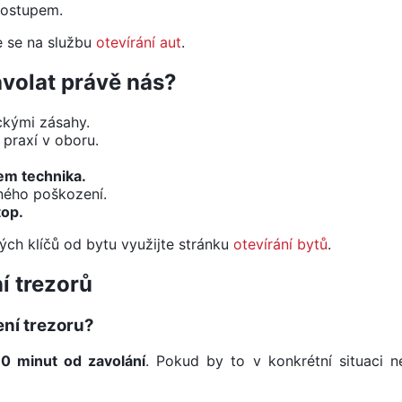
postupem.
e se na službu
otevírání aut
.
avolat právě nás?
kými zásahy.
 praxí v oboru.
em technika.
ého poškození.
top.
ch klíčů od bytu využijte stránku
otevírání bytů
.
í trezorů
ení trezoru?
0 minut od zavolání
. Pokud by to v konkrétní situaci 