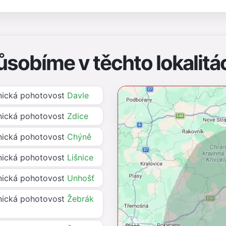
ůsobíme v těchto lokalitá
ická pohotovost
Davle
ická pohotovost
Zdice
ická pohotovost
Chýně
ická pohotovost
Lišnice
ická pohotovost
Unhošť
ická pohotovost
Žebrák