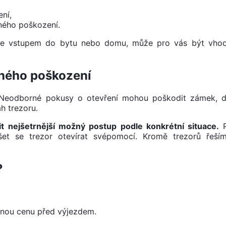
ní,
ného poškození.
 se vstupem do bytu nebo domu, může pro vás být vhodn
čného poškození
. Neodborné pokusy o otevření mohou poškodit zámek, d
 trezoru.
it nejšetrnější možný postup podle konkrétní situace.
P
t se trezor otevírat svépomocí. Kromě trezorů řeším
?
snou cenu před výjezdem.