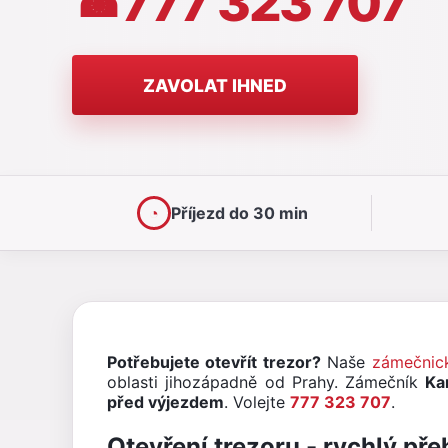
777 323 707
☎
ZAVOLAT IHNED
◔
Příjezd do 30 min
Potřebujete otevřít trezor?
Naše
zámečnic
oblasti jihozápadně od Prahy. Zámečník
Ka
před výjezdem
. Volejte
777 323 707
.
Otevření trezoru - rychlý pře