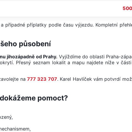
500
a případné příplatky podle času výjezdu. Kompletní přehl
našeho působení
onu jihozápadně od Prahy.
Vyjíždíme do oblasti Praha-zápa
krytí. Přesný seznam lokalit a mapu najdete níže v část
 zavolejte na
777 323 707
. Karel Havlíček vám potvrdí mož
ám dokážeme pomoct?
ozený,
 mechanismem,