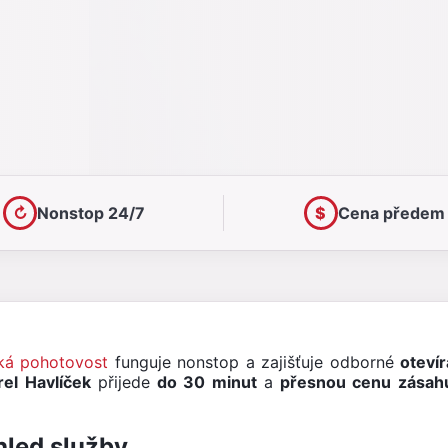
↻
Nonstop 24/7
$
Cena předem
ká pohotovost
funguje nonstop a zajišťuje odborné
otevír
rel Havlíček
přijede
do 30 minut
a
přesnou cenu zásahu
hled služby