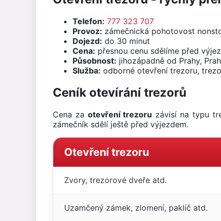
Telefon:
777 323 707
Provoz:
zámečnická pohotovost nonst
Dojezd:
do 30 minut
Cena:
přesnou cenu sdělíme před výje
Působnost:
jihozápadně od Prahy, Prah
Služba:
odborné otevření trezoru, trez
Ceník otevírání trezorů
Cena za
otevření trezoru
závisí na typu tr
zámečník sdělí ještě před výjezdem.
Otevření trezoru
Zvory, trezorové dveře atd.
Uzamčený zámek, zlomení, paklíč atd.