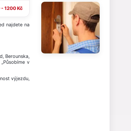
 - 1200 Kč
ed najdete na
d, Berounska,
i „Působíme v
nost výjezdu,