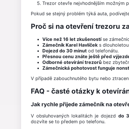
Trezor otevře nejvhodnějším možným 
Pokud se stejný problém týká auta, podívejt
Proč si na otevření trezoru z
Více než 16 let zkušeností
se zámečnic
Zámečník Karel Havlíček
s dlouholetou
Dojezd do 30 minut
od telefonátu.
Přesnou cenu znáte ještě před výjezd
Odborné otevírání trezorů
bez zbytečn
Zámečnická pohotovost funguje nons
V případě zabouchnutého bytu nebo ztracený
FAQ - časté otázky k otevírán
Jak rychle přijede zámečník na otevř
V obsluhovaných lokalitách je dojezd
do 3
dozvíte se to předem po telefonu.