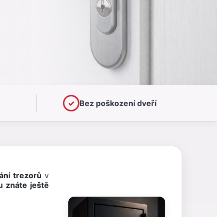
✓
Bez poškození dveří
ání trezorů
v
 znáte ještě