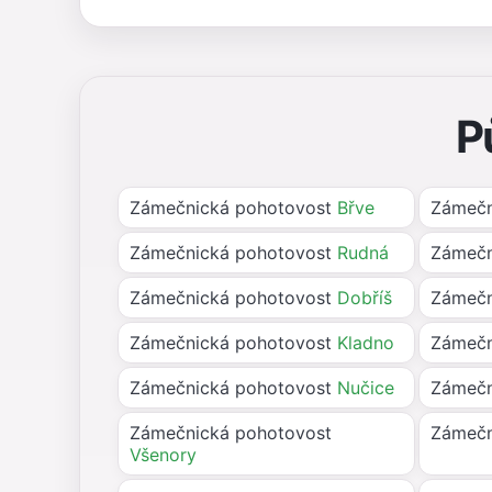
P
Zámečnická pohotovost
Břve
Zámečn
Zámečnická pohotovost
Rudná
Zámečn
Zámečnická pohotovost
Dobříš
Zámečn
Zámečnická pohotovost
Kladno
Zámečn
Zámečnická pohotovost
Nučice
Zámečn
Zámečnická pohotovost
Zámečn
Všenory