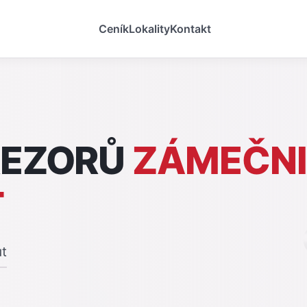
Ceník
Lokality
Kontakt
REZORŮ
ZÁMEČN
T
ut