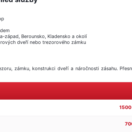
op
zdem
a-západ, Berounsko, Kladensko a okolí
orových dveří nebo trezorového zámku
ezoru, zámku, konstrukci dveří a náročnosti zásahu. Pře
1500
70