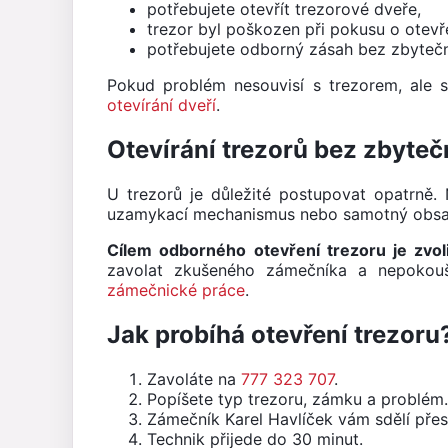
potřebujete otevřít trezorové dveře,
trezor byl poškozen při pokusu o otevře
potřebujete odborný zásah bez zbyteč
Pokud problém nesouvisí s trezorem, ale
otevírání dveří
.
Otevírání trezorů bez zbyte
U trezorů je důležité postupovat opatrně
uzamykací mechanismus nebo samotný obsah
Cílem odborného otevření trezoru je zvol
zavolat zkušeného zámečníka a nepokouše
zámečnické práce
.
Jak probíhá otevření trezoru
Zavoláte na
777 323 707
.
Popíšete typ trezoru, zámku a problém.
Zámečník Karel Havlíček vám sdělí pře
Technik přijede do 30 minut.