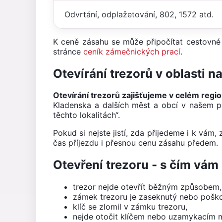
Odvrtání, odplažetování, 802, 1572 atd.
K ceně zásahu se může připočítat cestovné 
stránce
ceník zámečnických prací
.
Otevírání trezorů v oblasti 
Otevírání trezorů zajišťujeme v celém regi
Kladenska a dalších měst a obcí v našem po
těchto lokalitách“.
Pokud si nejste jistí, zda přijedeme i k vám,
čas příjezdu i přesnou cenu zásahu předem.
Otevření trezoru - s čím v
trezor nejde otevřít běžným způsobem,
zámek trezoru je zaseknutý nebo pošk
klíč se zlomil v zámku trezoru,
nejde otočit klíčem nebo uzamykacím