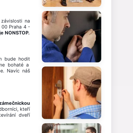
závislosti na
 00 Praha 4 -
uje NONSTOP.
m bude hodit
áme bohaté a
e. Navíc náš
 zámečnickou
borníci, kteří
vírání dveří