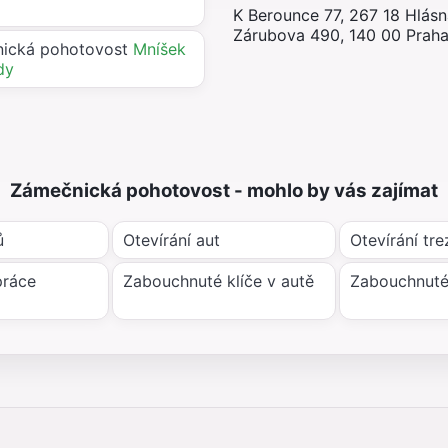
K Berounce 77, 267 18 Hlás
Zárubova 490, 140 00 Praha
ická pohotovost
Mníšek
dy
Zámečnická pohotovost - mohlo by vás zajímat
ů
Otevírání aut
Otevírání tre
práce
Zabouchnuté klíče v autě
Zabouchnuté