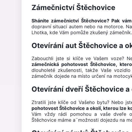
Zámečnictví Štěchovice
Shánite zámečnictví Štěchovice? Pak vá
dopravní situaci autem nebo na motorce. N
Lhotka, kde Vám pomůže zkušený zámečník
Otevírání aut Štěchovice a ok
Zabouchli jste si klíče ve Vašem voze? 
zámečnická pohotovost Štěchovice, kter
dlouholeté zkušenosti, takže Vaše vozid
zámečník dojede na místo určení na motocyk
Otevírání dveří Štěchovice a 
Ztratili jste klíče od Vašeho bytu? Nebo j
pohotovost Štěchovice a okolí, kterou lze k
Vám vždy rádi pomohou a vaše dveře ote
Štěchovice máme a¨možnosti dojezdu na moto