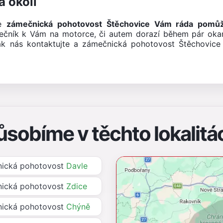
a okolí
še
zámečnická pohotovost Štěchovice Vám ráda pomů
ečník k Vám na motorce, či autem dorazí během pár oka
ak nás kontaktujte a zámečnická pohotovost Štěchovice
ůsobíme v těchto lokalitá
ická pohotovost
Davle
ická pohotovost
Zdice
ická pohotovost
Chýně