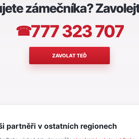
jete zámečníka? Zavolej
777 323 707
☎
ZAVOLAT TEĎ
i partněři v ostatních regionech