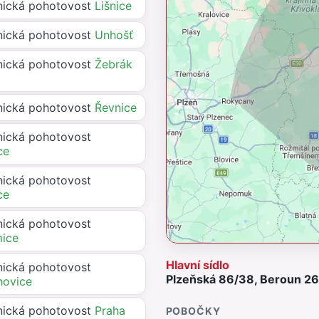
ická pohotovost
Lišnice
ická pohotovost
Unhošť
ická pohotovost
Žebrák
ická pohotovost
Řevnice
ická pohotovost
ce
ická pohotovost
ce
ická pohotovost
ice
Hlavní sídlo
ická pohotovost
Plzeňská 86/38, Beroun 266
hovice
ická pohotovost
Praha
POBOČKY