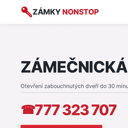
ZÁMKY
NONSTOP
ZÁMEČNICKÁ
Otevření zabouchnutých dveří do 30 min
777 323 707
☎