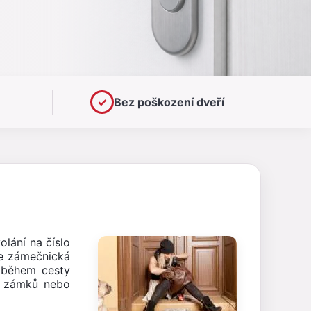
✓
Bez poškození dveří
lání na číslo
e zámečnická
h během cesty
ní zámků nebo