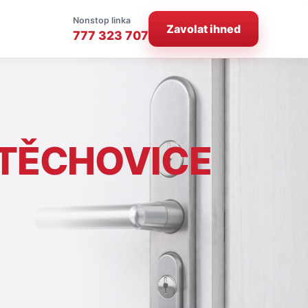
Nonstop linka
Zavolat ihned
777 323 707
TĚCHOVICE