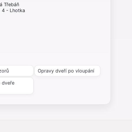
ná Třebáň
 4 - Lhotka
zorů
Opravy dveří po vloupání
 dveře