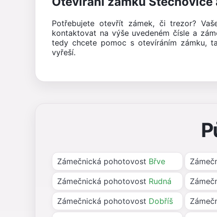
Otevírání zámků Štěchovice 
Potřebujete otevřít zámek, či trezor? Va
kontaktovat na výše uvedeném čísle a zám
tedy chcete pomoc s otevíráním zámku, t
vyřeší.
P
Zámečnická pohotovost
Břve
Zámečn
Zámečnická pohotovost
Rudná
Zámečn
Zámečnická pohotovost
Dobříš
Zámečn