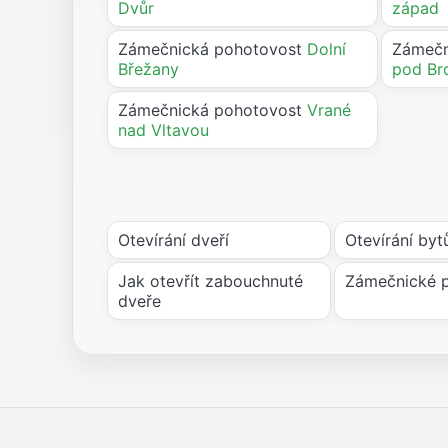
Dvůr
západ
Zámečnická pohotovost
Dolní
Zámečn
Břežany
pod Br
Zámečnická pohotovost
Vrané
nad Vltavou
Otevírání dveří
Otevírání byt
Jak otevřít zabouchnuté
Zámečnické 
dveře