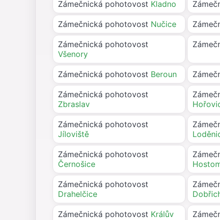
Zámečnická pohotovost
Kladno
Zámečn
Zámečnická pohotovost
Nučice
Zámečn
Zámečnická pohotovost
Zámečn
Všenory
Zámečnická pohotovost
Beroun
Zámečn
Zámečnická pohotovost
Zámečn
Zbraslav
Hořovi
Zámečnická pohotovost
Zámečn
Jíloviště
Loděni
Zámečnická pohotovost
Zámečn
Černošice
Hostom
Zámečnická pohotovost
Zámečn
Drahelčice
Dobřic
Zámečnická pohotovost
Králův
Zámečn