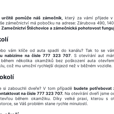
m určitě pomůže náš zámečník,
který za vámí přijede v 
aše zámečnictví má pobočku na adrese: Zárubova 490, 140
.
Zamečnictví Štěchovice a zámečnická pohotovost fung
olí
Nebo vám klíče od auta spadli do kanálu? Tak to se vá
ou nabizíme na čísle 777 323 707
. S otevírání aut m
lo během několika okamžiků bez poškození auta otevřem
lu, což mu umožní rychlejší dojezd než v běžném vozidle.
okolí
ste si zabouchli dveře? V tom případě
budete potřebovat
ontaktovat na čísle 777 323 707.
Na otevírání dveří jsme od
vřou během okamžiku. Díky velké praxi, kterou s ote
rce, se Váš problém stane rychle minulostí.