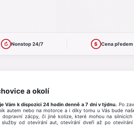
↻
Nonstop 24/7
$
Cena předem
hovice a okolí
je Vám k dispozici 24 hodin denně a 7 dní v týdnu.
Po zavo
ík autem nebo na motorce a i díky tomu u Vás bude naš
dopravní zácpy, či jiné kolize, které mohou na silnicíc
služby od otevírání aut, otevírání dveří až po otevírá