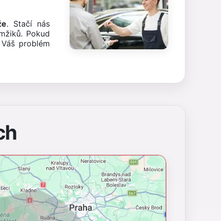
že
. Stačí nás
mžiků. Pokud
 Váš problém
ch