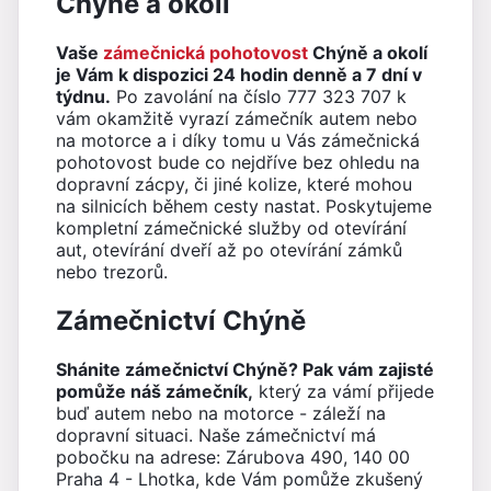
Chýně a okolí
Vaše
zámečnická pohotovost
Chýně a okolí
je Vám k dispozici 24 hodin denně a 7 dní v
týdnu.
Po zavolání na číslo 777 323 707 k
vám okamžitě vyrazí zámečník autem nebo
na motorce a i díky tomu u Vás zámečnická
pohotovost bude co nejdříve bez ohledu na
dopravní zácpy, či jiné kolize, které mohou
na silnicích během cesty nastat. Poskytujeme
kompletní zámečnické služby od otevírání
aut, otevírání dveří až po otevírání zámků
nebo trezorů.
Zámečnictví Chýně
Shánite zámečnictví Chýně? Pak vám zajisté
pomůže náš zámečník,
který za vámí přijede
buď autem nebo na motorce - záleží na
dopravní situaci. Naše zámečnictví má
pobočku na adrese: Zárubova 490, 140 00
Praha 4 - Lhotka, kde Vám pomůže zkušený