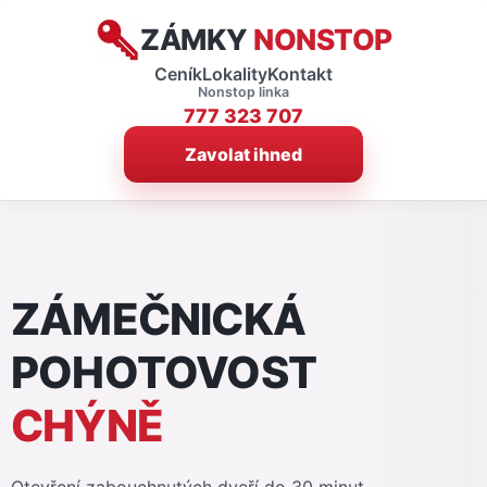
ZÁMKY
NONSTOP
Ceník
Lokality
Kontakt
Nonstop linka
777 323 707
Zavolat ihned
ZÁMEČNICKÁ
POHOTOVOST
CHÝNĚ