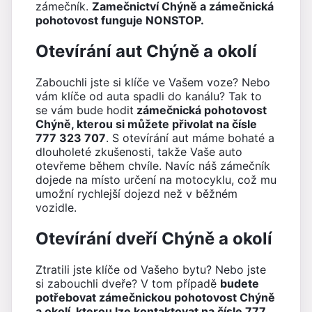
zámečník.
Zamečnictví Chýně a zámečnická
pohotovost funguje NONSTOP.
Otevírání aut Chýně a okolí
Zabouchli jste si klíče ve Vašem voze? Nebo
vám klíče od auta spadli do kanálu? Tak to
se vám bude hodit
zámečnická pohotovost
Chýně, kterou si můžete přivolat na čísle
777 323 707
. S otevírání aut máme bohaté a
dlouholeté zkušenosti, takže Vaše auto
otevřeme během chvíle. Navíc náš zámečník
dojede na místo určení na motocyklu, což mu
umožní rychlejší dojezd než v běžném
vozidle.
Otevírání dveří Chýně a okolí
Ztratili jste klíče od Vašeho bytu? Nebo jste
si zabouchli dveře? V tom případě
budete
potřebovat zámečnickou pohotovost Chýně
a okolí, kterou lze kontaktovat na čísle 777