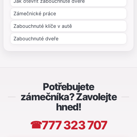
Jak otevřít zabouchnuté dveře
Zámečnické práce
Zabouchnuté klíče v autě
Zabouchnuté dveře
Potřebujete
zámečníka? Zavolejte
hned!
777 323 707
☎