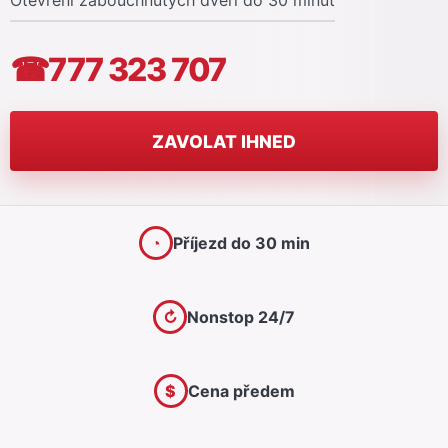
Otevření zabouchnutých dveří do 30 minut
☎
777 323 707
ZAVOLAT IHNED
◔
Příjezd do 30 min
↻
Nonstop 24/7
$
Cena předem