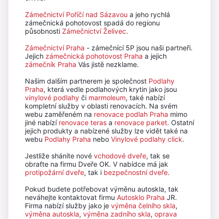
Zámečnictví Poříčí nad Sázavou
a jeho rychlá
zámečnická pohotovost spadá do regionu
působnosti
Zámečnictví Želivec
.
Zámečnictví Praha
- zámečnící 5P jsou naši partneři.
Jejich
zámečnická pohotovost Praha
a jejich
zámečník Praha
Vás jistě nezklame.
Našim dalším partnerem je společnost
Podlahy
Praha
, která vedle podlahových krytin jako jsou
vinylové podlahy
či
marmoleum
, také nabízí
kompletní služby v oblasti renovacích. Na svém
webu zaměřeném na
renovace podlah Praha
mimo
jiné nabízí
renovace teras
a
renovace parket
. Ostatní
jejich produkty a nabízené služby lze vidět také na
webu
Podlahy Praha
nebo
Vinylové podlahy click
.
Jestliže sháníte nové
vchodové dveře
, tak se
obraťte na firmu Dveře OK. V nabídce má jak
protipožární dveře
, tak i
bezpečnostní dveře
.
Pokud budete potřebovat výměnu autoskla, tak
neváhejte kontaktovat firmu
Autosklo Praha
JR.
Firma nabízí služby jako je
výměna čelního skla
,
výměna autoskla
,
výměna zadního skla
,
oprava