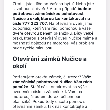
Ztratili jste klíče od Vašeho bytu? Nebo jste
si zabouchli dveře? V tom případě
budete
potřebovat zámečnickou pohotovost
Nučice a okolí, kterou lze kontaktovat na
čísle 777 323 707.
Na otevírání dveří jsme
odborníci, kteří Vám rádi pomohou a vaše
dveře otevřou během okamžiku. Díky velké
praxi, kterou s otevírání dveří Nučice máme a
možnosti dojezdu na motorce, Váš problém
bude rychle minulostí.
Otevírání zámků Nučice a
okolí
Potřebujete otevřít zámek, či trezor? Vaše
zámečnická pohotovost Nučice Vám ráda
pomůže
. Stačí nás kontaktovat na výše
uvedeném čísle a zámečník k Vám na
motorce, či autem dorazí během pár
okamžiků. Pokud tedy chcete pomoc s
otevíráním zámku, tak nás kontaktujte a