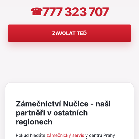
777 323 707
☎
ZAVOLAT TEĎ
Zámečnictví Nučice - naši
partněři v ostatních
regionech
Pokud hledáte
zámečnický servis
v centru Prahy