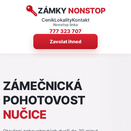
ZÁMKY
NONSTOP
Ceník
Lokality
Kontakt
Nonstop linka
777 323 707
Zavolat ihned
ZÁMEČNICKÁ
POHOTOVOST
NUČICE