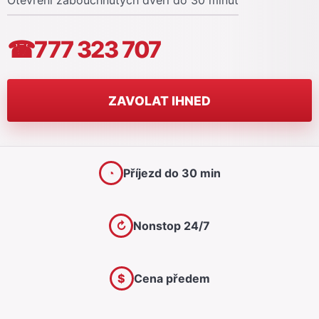
Otevření zabouchnutých dveří do 30 minut
☎
777 323 707
ZAVOLAT IHNED
◔
Příjezd do 30 min
↻
Nonstop 24/7
$
Cena předem