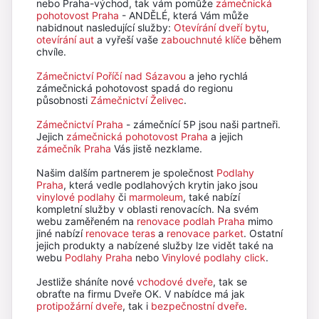
nebo Praha-východ, tak vám pomůže
zámečnická
pohotovost Praha
- ANDĚLÉ, která Vám může
nabidnout nasledující služby:
Otevírání dveří bytu
,
otevírání aut
a vyřeší vaše
zabouchnuté klíče
během
chvíle.
Zámečnictví Poříčí nad Sázavou
a jeho rychlá
zámečnická pohotovost spadá do regionu
působnosti
Zámečnictví Želivec
.
Zámečnictví Praha
- zámečnící 5P jsou naši partneři.
Jejich
zámečnická pohotovost Praha
a jejich
zámečník Praha
Vás jistě nezklame.
Našim dalším partnerem je společnost
Podlahy
Praha
, která vedle podlahových krytin jako jsou
vinylové podlahy
či
marmoleum
, také nabízí
kompletní služby v oblasti renovacích. Na svém
webu zaměřeném na
renovace podlah Praha
mimo
jiné nabízí
renovace teras
a
renovace parket
. Ostatní
jejich produkty a nabízené služby lze vidět také na
webu
Podlahy Praha
nebo
Vinylové podlahy click
.
Jestliže sháníte nové
vchodové dveře
, tak se
obraťte na firmu Dveře OK. V nabídce má jak
protipožární dveře
, tak i
bezpečnostní dveře
.