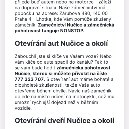
přijede buď autem nebo na motorce - záleží
na dopravní situaci. Naše zámečnictví má
pobočku na adrese: Zárubova 490, 140 00
Praha 4 - Lhotka, kde Vám pomůže zkušený
zámečník.
Zamečnictví Nučice a zámečnická
pohotovost funguje NONSTOP.
Otevírání aut Nučice a okolí
Zabouchli jste si klíče ve Vašem voze? Nebo
vám klíče od auta spadli do kanálu? Tak to
se vám bude hodit
zámečnická pohotovost
Nučice, kterou si můžete přivolat na čísle
777 323 707
. S otevírání aut máme bohaté a
dlouholeté zkušenosti, takže Vaše auto
otevřeme během chvíle. Navíc náš zámečník
dojede na místo určení na motocyklu, což mu
umožní rychlejší dojezd než v běžném
vozidle.
Otevírání dveří Nučice a okolí