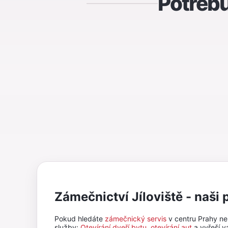
Potřebu
Zámečnictví Jíloviště - naši 
Pokud hledáte
zámečnický servis
v centru Prahy n
služby:
Otevírání dveří bytu
,
otevírání aut
a vyřeší 