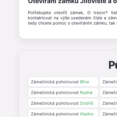
Otevírání zámků Jíloviště a o
Potřebujete otevřít zámek, či trezor? V
kontaktovat na výše uvedeném čísle a zám
tedy chcete pomoc s otevíráním zámku, tak n
P
Zámečnická pohotovost
Břve
Zámečn
Zámečnická pohotovost
Rudná
Zámečn
Zámečnická pohotovost
Dobříš
Zámečn
Zámečnická pohotovost
Kladno
Zámečn