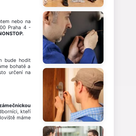
utem nebo na
 00 Praha 4 -
e NONSTOP.
m bude hodit
máme bohaté a
sto určení na
 zámečnickou
borníci, kteří
íloviště máme