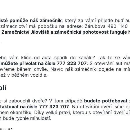
ajisté pomůže náš zámečník,
který za vámí přijede buď a
še zámečnictví má pobočku na adrese: Zárubova 490, 140
.
Zamečnictví Jíloviště a zámečnická pohotovost funguj
í
Nebo vám klíče od auta spadli do kanálu? Tak to se vá
 můžete přivolat na čísle 777 323 707
. S otevírání aut 
tevřeme během chvíle. Navíc náš zámečník dojede na mí
než v běžném vozidle.
olí
ste si zabouchli dveře? V tom případě
budete potřebovat
ntaktovat na čísle 777 323 707.
Na otevírání dveří jsme od
m okamžiku. Díky velké praxi, kterou s otevírání dveří J
 bude rychle minulostí.