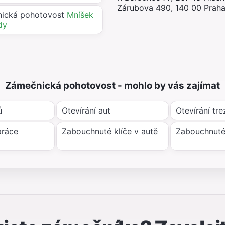
Zárubova 490, 140 00 Praha
ická pohotovost
Mníšek
dy
Zámečnická pohotovost - mohlo by vás zajímat
ů
Otevírání aut
Otevírání tre
práce
Zabouchnuté klíče v autě
Zabouchnuté