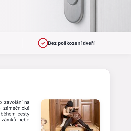
✓
Bez poškození dveří
 zavolání na
s zámečnická
h během cesty
ní zámků nebo