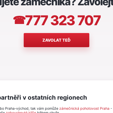
jete zámečníka? Zavolej
777 323 707
☎
ZAVOLAT TEĎ
partněři v ostatních regionech
ebo Praha-východ, tak vám pomůže
zámečnická pohotovost Praha
-
vaše
zabouchnuté klíče
během chvíle.