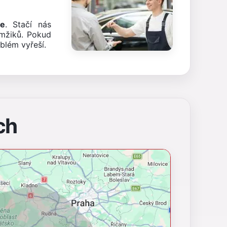
že
. Stačí nás
mžiků. Pokud
blém vyřeší.
ch