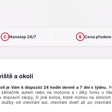
↻
Nonstop 24/7
$
Cena předem
ště a okolí
kolí je Vám k dispozici 24 hodin denně a 7 dní v týdnu.
Po
í zámečník autem nebo na motorce a i díky tomu u Vá
dopravní zácpy, či jiné kolize, které mohou na silnicíc
služby od otevírání aut, otevírání dveří až po otevírá