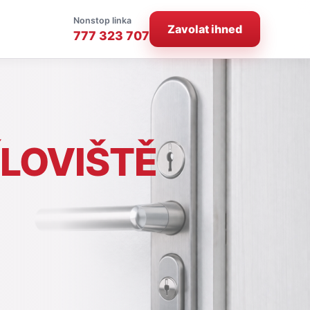
Nonstop linka
Zavolat ihned
777 323 707
ÍLOVIŠTĚ