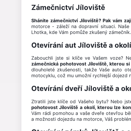
Zámečnictví Jíloviště
Shánite zámečnictví Jíloviště? Pak vám z
motorce - záleží na dopravní situaci. Na
Lhotka, kde Vám pomůže zkušený zámečník
Otevírání aut Jíloviště a okol
Zabouchli jste si klíče ve Vašem voze? 
zámečnická pohotovost Jíloviště, kterou si
dlouholeté zkušenosti, takže Vaše auto o
motocyklu, což mu umožní rychlejší dojezd 
Otevírání dveří Jíloviště a ok
Ztratili jste klíče od Vašeho bytu? Nebo j
pohotovost Jíloviště a okolí, kterou lze ko
Vám rádi pomohou a vaše dveře otevřou běhe
a možnosti dojezdu na motorce, Váš problém