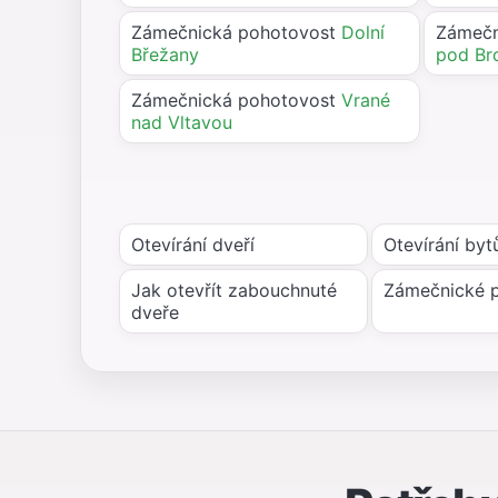
Zámečnická pohotovost
Dolní
Zámečn
Břežany
pod Br
Zámečnická pohotovost
Vrané
nad Vltavou
Otevírání dveří
Otevírání byt
Jak otevřít zabouchnuté
Zámečnické 
dveře