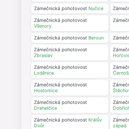
Zámečnická pohotovost
Nučice
Zámečn
Zámečnická pohotovost
Zámečn
Všenory
Zámečnická pohotovost
Beroun
Zámečn
Zámečnická pohotovost
Zámečn
Zbraslav
Hořovi
Zámečnická pohotovost
Zámečn
Loděnice
Černoš
Zámečnická pohotovost
Zámečn
Hostomice
Štěcho
Zámečnická pohotovost
Zámečn
Drahelčice
Dobřic
Zámečnická pohotovost
Králův
Zámečn
Dvůr
západ