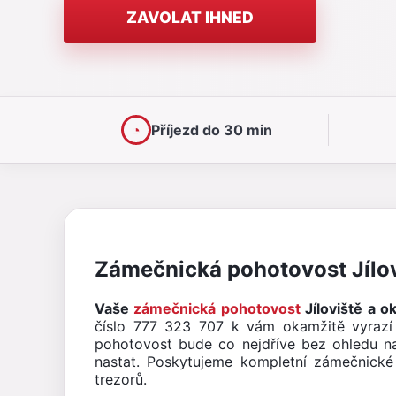
ZAVOLAT IHNED
◔
Příjezd do 30 min
Zámečnická pohotovost Jílovi
Vaše
zámečnická pohotovost
Jíloviště a o
číslo 777 323 707 k vám okamžitě vyraz
pohotovost bude co nejdříve bez ohledu na 
nastat. Poskytujeme kompletní zámečnické 
trezorů.