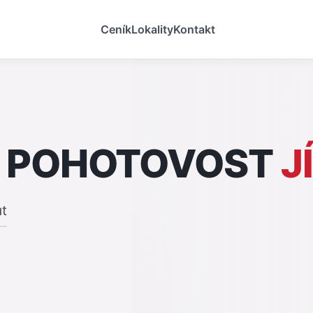
Ceník
Lokality
Kontakt
 POHOTOVOST
J
ut