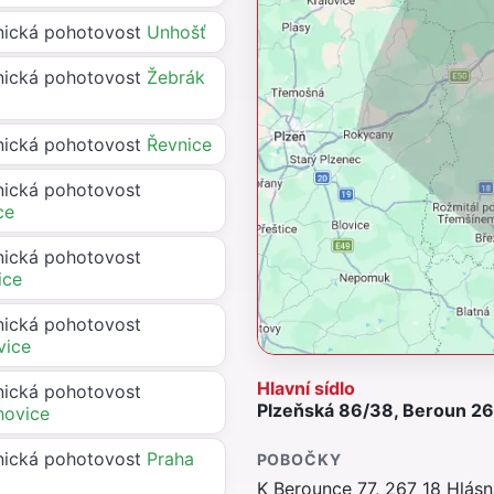
ická pohotovost
Unhošť
ická pohotovost
Žebrák
ická pohotovost
Řevnice
ická pohotovost
ce
ická pohotovost
ice
ická pohotovost
vice
Hlavní sídlo
ická pohotovost
Plzeňská 86/38, Beroun 266
hovice
ická pohotovost
Praha
POBOČKY
K Berounce 77, 267 18 Hlás