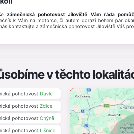
kolí
aše
zámečnická pohotovost Jíloviště Vám ráda pomů
ečník k Vám na motorce, či autem dorazí během pár oka
ás kontaktujte a zámečnická pohotovost Jíloviště Váš pro
ůsobíme v těchto lokalitá
ická pohotovost
Davle
ická pohotovost
Zdice
ická pohotovost
Chýně
ická pohotovost
Lišnice