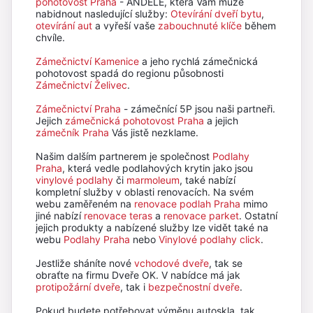
pohotovost Praha
- ANDĚLÉ, která Vám může
nabidnout nasledující služby:
Otevírání dveří bytu
,
otevírání aut
a vyřeší vaše
zabouchnuté klíče
během
chvíle.
Zámečnictví Kamenice
a jeho rychlá zámečnická
pohotovost spadá do regionu působnosti
Zámečnictví Želivec
.
Zámečnictví Praha
- zámečnící 5P jsou naši partneři.
Jejich
zámečnická pohotovost Praha
a jejich
zámečník Praha
Vás jistě nezklame.
Našim dalším partnerem je společnost
Podlahy
Praha
, která vedle podlahových krytin jako jsou
vinylové podlahy
či
marmoleum
, také nabízí
kompletní služby v oblasti renovacích. Na svém
webu zaměřeném na
renovace podlah Praha
mimo
jiné nabízí
renovace teras
a
renovace parket
. Ostatní
jejich produkty a nabízené služby lze vidět také na
webu
Podlahy Praha
nebo
Vinylové podlahy click
.
Jestliže sháníte nové
vchodové dveře
, tak se
obraťte na firmu Dveře OK. V nabídce má jak
protipožární dveře
, tak i
bezpečnostní dveře
.
Pokud budete potřebovat výměnu autoskla, tak