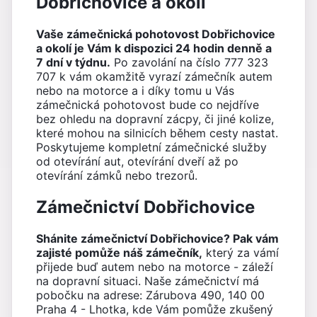
Dobřichovice a okolí
Vaše zámečnická pohotovost Dobřichovice
a okolí je Vám k dispozici 24 hodin denně a
7 dní v týdnu.
Po zavolání na číslo 777 323
707 k vám okamžitě vyrazí zámečník autem
nebo na motorce a i díky tomu u Vás
zámečnická pohotovost bude co nejdříve
bez ohledu na dopravní zácpy, či jiné kolize,
které mohou na silnicích během cesty nastat.
Poskytujeme kompletní zámečnické služby
od otevírání aut, otevírání dveří až po
otevírání zámků nebo trezorů.
Zámečnictví Dobřichovice
Shánite zámečnictví Dobřichovice? Pak vám
zajisté pomůže náš zámečník,
který za vámí
přijede buď autem nebo na motorce - záleží
na dopravní situaci. Naše zámečnictví má
pobočku na adrese: Zárubova 490, 140 00
Praha 4 - Lhotka, kde Vám pomůže zkušený