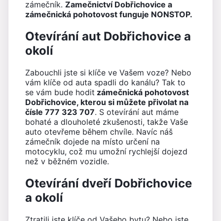
zámečník.
Zamečnictví Dobřichovice a
zámečnická pohotovost funguje NONSTOP.
Otevírání aut Dobřichovice a
okolí
Zabouchli jste si klíče ve Vašem voze? Nebo
vám klíče od auta spadli do kanálu? Tak to
se vám bude hodit
zámečnická pohotovost
Dobřichovice, kterou si můžete přivolat na
čísle 777 323 707
. S otevírání aut máme
bohaté a dlouholeté zkušenosti, takže Vaše
auto otevřeme během chvíle. Navíc náš
zámečník dojede na místo určení na
motocyklu, což mu umožní rychlejší dojezd
než v běžném vozidle.
Otevírání dveří Dobřichovice
a okolí
Ztratili jste klíče od Vašeho bytu? Nebo jste