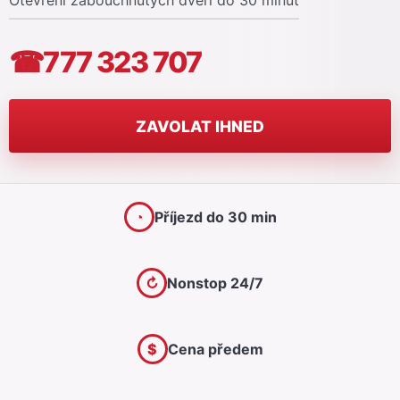
Otevření zabouchnutých dveří do 30 minut
☎
777 323 707
ZAVOLAT IHNED
◔
Příjezd do 30 min
↻
Nonstop 24/7
$
Cena předem