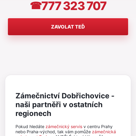
777 323 707
☎
ZAVOLAT TEĎ
Zámečnictví Dobřichovice -
naši partněři v ostatních
regionech
Pokud hledáte
zámečnický servis
v centru Prahy
nebo Praha-východ, tak vám pomůže
zámečnická