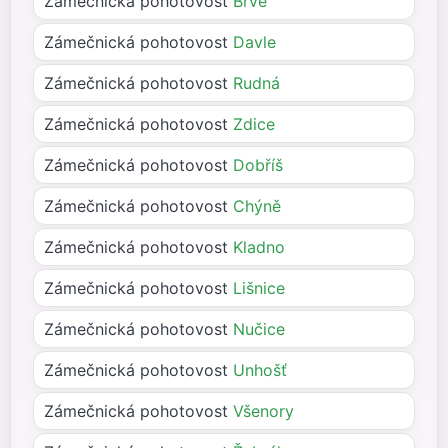
Zámečnická pohotovost
Břve
Zámečnická pohotovost
Davle
Zámečnická pohotovost
Rudná
Zámečnická pohotovost
Zdice
Zámečnická pohotovost
Dobříš
Zámečnická pohotovost
Chýně
Zámečnická pohotovost
Kladno
Zámečnická pohotovost
Lišnice
Zámečnická pohotovost
Nučice
Zámečnická pohotovost
Unhošť
Zámečnická pohotovost
Všenory