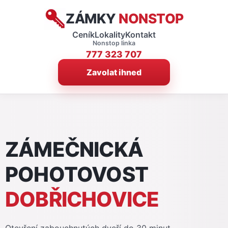
ZÁMKY
NONSTOP
Ceník
Lokality
Kontakt
Nonstop linka
777 323 707
Zavolat ihned
ZÁMEČNICKÁ
POHOTOVOST
DOBŘICHOVICE