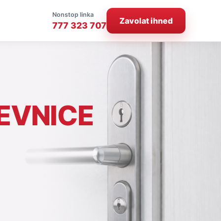
Nonstop linka
Zavolat ihned
777 323 707
EVNICE