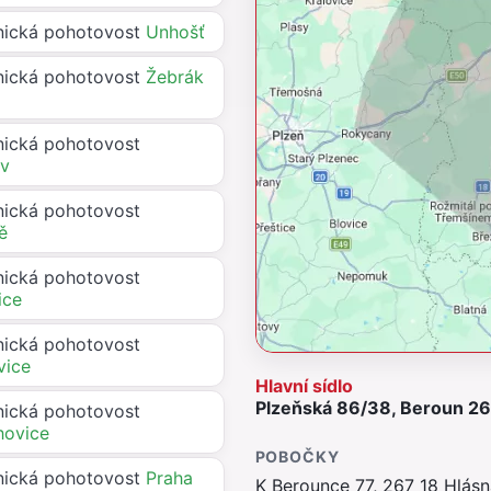
ická pohotovost
Unhošť
ická pohotovost
Žebrák
ická pohotovost
av
ická pohotovost
tě
ická pohotovost
ice
ická pohotovost
vice
Hlavní sídlo
Plzeňská 86/38, Beroun 266
ická pohotovost
hovice
POBOČKY
ická pohotovost
Praha
K Berounce 77, 267 18 Hlás