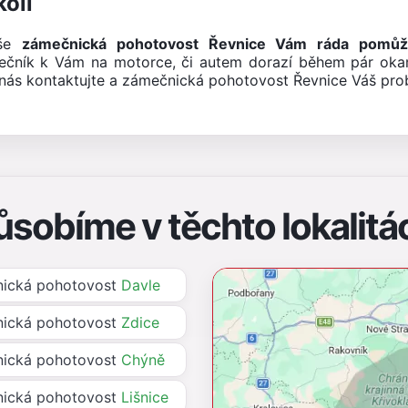
olí
aše
zámečnická pohotovost Řevnice Vám ráda pomůž
ečník k Vám na motorce, či autem dorazí během pár oka
nás kontaktujte a zámečnická pohotovost Řevnice Váš prob
ůsobíme v těchto lokalitá
ická pohotovost
Davle
ická pohotovost
Zdice
ická pohotovost
Chýně
ická pohotovost
Lišnice