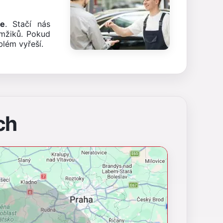
e
. Stačí nás
mžiků. Pokud
lém vyřeší.
ch