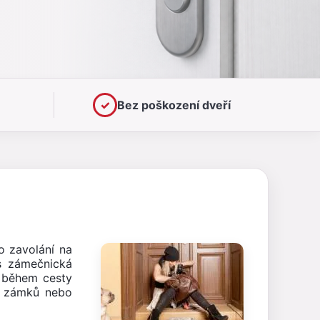
✓
Bez poškození dveří
 zavolání na
s zámečnická
h během cesty
ní zámků nebo