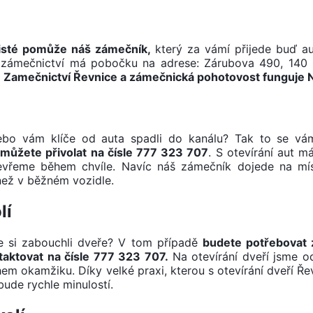
jisté pomůže náš zámečník,
který za vámí přijede buď a
še zámečnictví má pobočku na adrese: Zárubova 490, 140
.
Zamečnictví Řevnice a zámečnická pohotovost funguje
Nebo vám klíče od auta spadli do kanálu? Tak to se vá
můžete přivolat na čísle 777 323 707
. S otevírání aut 
tevřeme během chvíle. Navíc náš zámečník dojede na mí
než v běžném vozidle.
lí
ste si zabouchli dveře? V tom případě
budete potřebovat
taktovat na čísle 777 323 707.
Na otevírání dveří jsme od
m okamžiku. Díky velké praxi, kterou s otevírání dveří Ř
ude rychle minulostí.