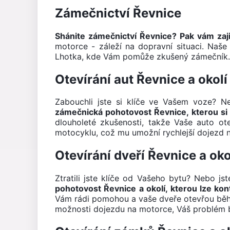
Zámečnictví Řevnice
Shánite zámečnictví Řevnice? Pak vám za
motorce - záleží na dopravní situaci. Na
Lhotka, kde Vám pomůže zkušený zámečník
Otevírání aut Řevnice a okolí
Zabouchli jste si klíče ve Vašem voze? 
zámečnická pohotovost Řevnice, kterou si 
dlouholeté zkušenosti, takže Vaše auto o
motocyklu, což mu umožní rychlejší dojezd 
Otevírání dveří Řevnice a oko
Ztratili jste klíče od Vašeho bytu? Nebo j
pohotovost Řevnice a okolí, kterou lze kon
Vám rádi pomohou a vaše dveře otevřou běhe
možnosti dojezdu na motorce, Váš problém b