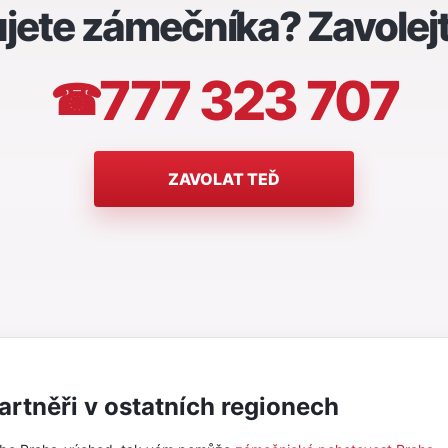
jete zámečníka? Zavolej
777 323 707
☎
ZAVOLAT TEĎ
artněři v ostatních regionech