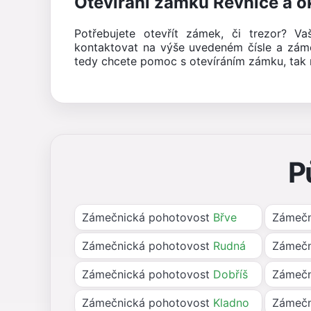
Otevírání zámků Řevnice a ok
Potřebujete otevřít zámek, či trezor? V
kontaktovat na výše uvedeném čísle a zám
tedy chcete pomoc s otevíráním zámku, tak 
P
Zámečnická pohotovost
Břve
Zámečn
Zámečnická pohotovost
Rudná
Zámečn
Zámečnická pohotovost
Dobříš
Zámečn
Zámečnická pohotovost
Kladno
Zámečn