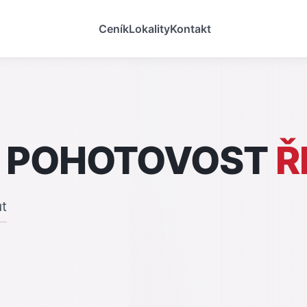
Ceník
Lokality
Kontakt
 POHOTOVOST
Ř
ut