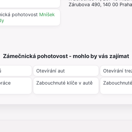
Zárubova 490, 140 00 Praha
ická pohotovost
Mníšek
dy
Zámečnická pohotovost - mohlo by vás zajímat
ů
Otevírání aut
Otevírání tre
práce
Zabouchnuté klíče v autě
Zabouchnuté