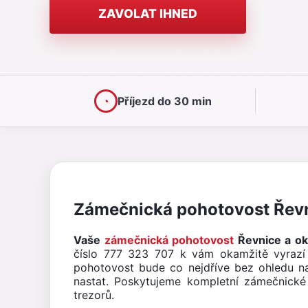
ZAVOLAT IHNED
◔
Příjezd do 30 min
Zámečnická pohotovost Řevn
Vaše
zámečnická pohotovost
Řevnice a oko
číslo 777 323 707 k vám okamžitě vyraz
pohotovost bude co nejdříve bez ohledu na 
nastat. Poskytujeme kompletní zámečnické 
trezorů.