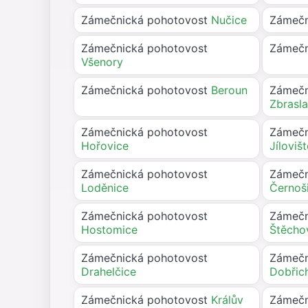
Zámečnická pohotovost
Nučice
Zámečn
Zámečnická pohotovost
Zámečn
Všenory
Zámečnická pohotovost
Beroun
Zámečn
Zbrasl
Zámečnická pohotovost
Zámečn
Hořovice
Jíloviš
Zámečnická pohotovost
Zámečn
Loděnice
Černoš
Zámečnická pohotovost
Zámečn
Hostomice
Štěcho
Zámečnická pohotovost
Zámečn
Drahelčice
Dobřic
Zámečnická pohotovost
Králův
Zámečn