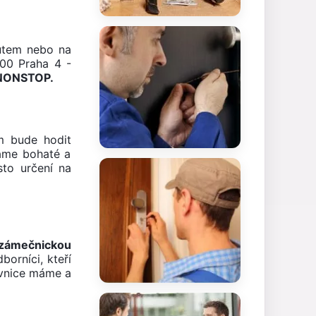
utem nebo na
 00 Praha 4 -
 NONSTOP.
m bude hodit
máme bohaté a
sto určení na
 zámečnickou
borníci, kteří
evnice máme a