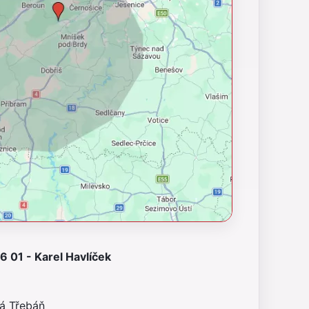
 01 - Karel Havlíček
ná Třebáň