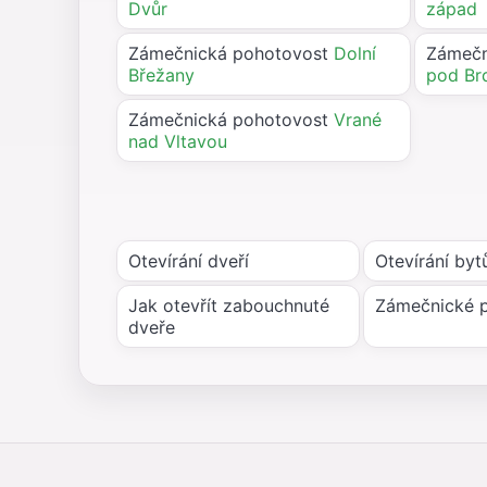
Dvůr
západ
Zámečnická pohotovost
Dolní
Zámečn
Břežany
pod Br
Zámečnická pohotovost
Vrané
nad Vltavou
Otevírání dveří
Otevírání byt
Jak otevřít zabouchnuté
Zámečnické 
dveře