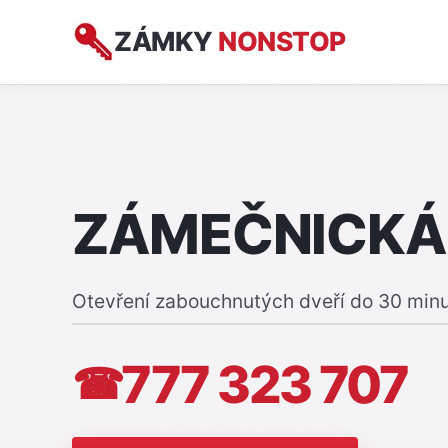
ZÁMKY
NONSTOP
ZÁMEČNICKÁ
Otevření zabouchnutých dveří do 30 min
777 323 707
☎