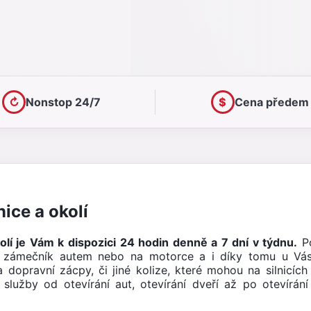
↻
Nonstop 24/7
$
Cena předem
ice a okolí
lí je Vám k dispozici 24 hodin denně a 7 dní v týdnu.
Po
í zámečník autem nebo na motorce a i díky tomu u Vá
dopravní zácpy, či jiné kolize, které mohou na silnicíc
služby od otevírání aut, otevírání dveří až po otevírá