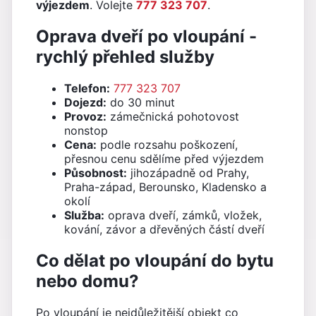
výjezdem
. Volejte
777 323 707
.
Oprava dveří po vloupání -
rychlý přehled služby
Telefon:
777 323 707
Dojezd:
do 30 minut
Provoz:
zámečnická pohotovost
nonstop
Cena:
podle rozsahu poškození,
přesnou cenu sdělíme před výjezdem
Působnost:
jihozápadně od Prahy,
Praha-západ, Berounsko, Kladensko a
okolí
Služba:
oprava dveří, zámků, vložek,
kování, závor a dřevěných částí dveří
Co dělat po vloupání do bytu
nebo domu?
Po vloupání je nejdůležitější objekt co