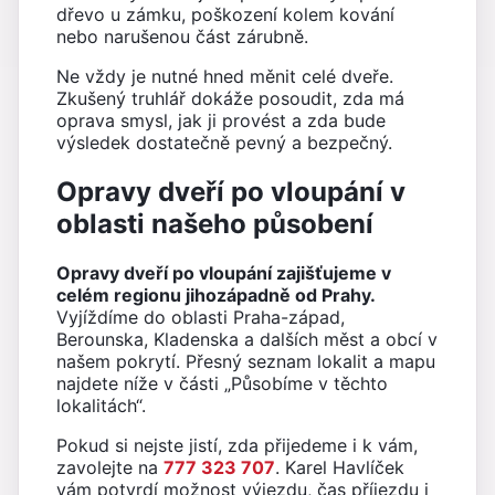
dřevo u zámku, poškození kolem kování
nebo narušenou část zárubně.
Ne vždy je nutné hned měnit celé dveře.
Zkušený truhlář dokáže posoudit, zda má
oprava smysl, jak ji provést a zda bude
výsledek dostatečně pevný a bezpečný.
Opravy dveří po vloupání v
oblasti našeho působení
Opravy dveří po vloupání zajišťujeme v
celém regionu jihozápadně od Prahy.
Vyjíždíme do oblasti Praha-západ,
Berounska, Kladenska a dalších měst a obcí v
našem pokrytí. Přesný seznam lokalit a mapu
najdete níže v části „Působíme v těchto
lokalitách“.
Pokud si nejste jistí, zda přijedeme i k vám,
zavolejte na
777 323 707
. Karel Havlíček
vám potvrdí možnost výjezdu, čas příjezdu i