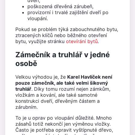
dveří,
poškozená dřevěná zárubeň,
provizorní i trvalé zajištění dveří po
vloupání.
Pokud se problém týká zabouchnutého bytu,
ztracených klíčů nebo běžného otevření
bytu, využijte stránku
otevírání bytů
.
Zámečník a truhlář v jedné
osobě
Velkou výhodou je, že
Karel Havlíček není
pouze zámečník, ale také velmi šikovný
truhlář
. Díky tomu rozumí nejen zámkům,
vložkám a kování, ale také samotné
konstrukci dveří, dřevěným částem a
zárubním.
To je u oprav po vloupání důležité. Mnoho
zásahů totiž nekončí jen výměnou vložky.
Často je potřeba opravit vyštípnuté dřevo,