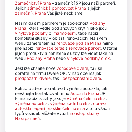
Zámečnictví Praha
- zámečnící 5P jsou naši partneři.
Jejich
zámečnická pohotovost Praha
a jejich
zámečník Praha
Vás jistě nezklame.
Našim dalším partnerem je společnost
Podlahy
Praha
, která vedle podlahových krytin jako jsou
vinylové podlahy
či
marmoleum
, také nabízí
kompletní služby v oblasti renovacích. Na svém
webu zaměřeném na
renovace podlah Praha
mimo
jiné nabízí
renovace teras
a
renovace parket
. Ostatní
jejich produkty a nabízené služby lze vidět také na
webu
Podlahy Praha
nebo
Vinylové podlahy click
.
Jestliže sháníte nové
vchodové dveře
, tak se
obraťte na firmu Dveře OK. V nabídce má jak
protipožární dveře
, tak i
bezpečnostní dveře
.
Pokud budete potřebovat výměnu autoskla, tak
neváhejte kontaktovat firmu
Autosklo Praha
JR.
Firma nabízí služby jako je
výměna čelního skla
,
výměna autoskla
,
výměna zadního skla
,
oprava
autoskla
,
lepení prasklin čelního skla
a to u všech
typů vozidel. Můžete využít
nonstop služby
.
Naši partneři
.