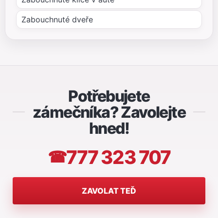
Zabouchnuté dveře
Potřebujete
zámečníka? Zavolejte
hned!
777 323 707
☎
ZAVOLAT TEĎ