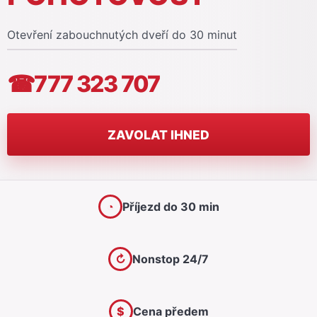
Otevření zabouchnutých dveří do 30 minut
☎
777 323 707
ZAVOLAT IHNED
◔
Příjezd do 30 min
↻
Nonstop 24/7
$
Cena předem