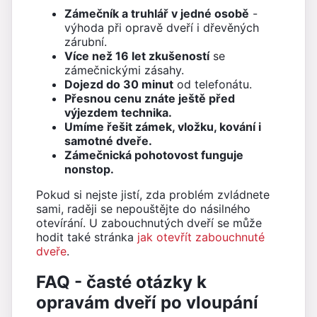
Zámečník a truhlář v jedné osobě
-
výhoda při opravě dveří i dřevěných
zárubní.
Více než 16 let zkušeností
se
zámečnickými zásahy.
Dojezd do 30 minut
od telefonátu.
Přesnou cenu znáte ještě před
výjezdem technika.
Umíme řešit zámek, vložku, kování i
samotné dveře.
Zámečnická pohotovost funguje
nonstop.
Pokud si nejste jistí, zda problém zvládnete
sami, raději se nepouštějte do násilného
otevírání. U zabouchnutých dveří se může
hodit také stránka
jak otevřít zabouchnuté
dveře
.
FAQ - časté otázky k
opravám dveří po vloupání