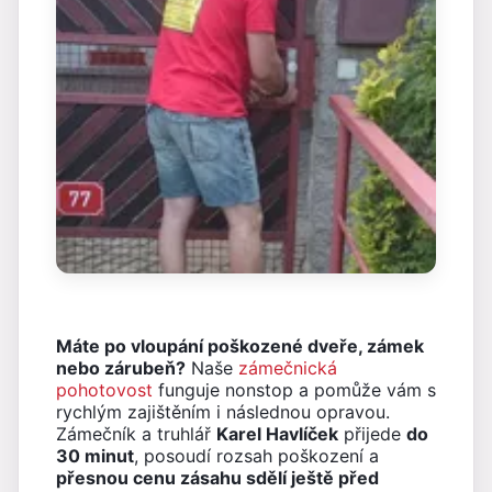
Máte po vloupání poškozené dveře, zámek
nebo zárubeň?
Naše
zámečnická
pohotovost
funguje nonstop a pomůže vám s
rychlým zajištěním i následnou opravou.
Zámečník a truhlář
Karel Havlíček
přijede
do
30 minut
, posoudí rozsah poškození a
přesnou cenu zásahu sdělí ještě před