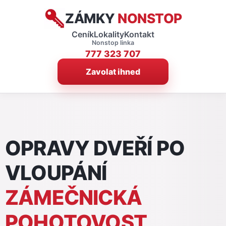
ZÁMKY
NONSTOP
Ceník
Lokality
Kontakt
Nonstop linka
777 323 707
Zavolat ihned
OPRAVY DVEŘÍ PO
VLOUPÁNÍ
ZÁMEČNICKÁ
POHOTOVOST