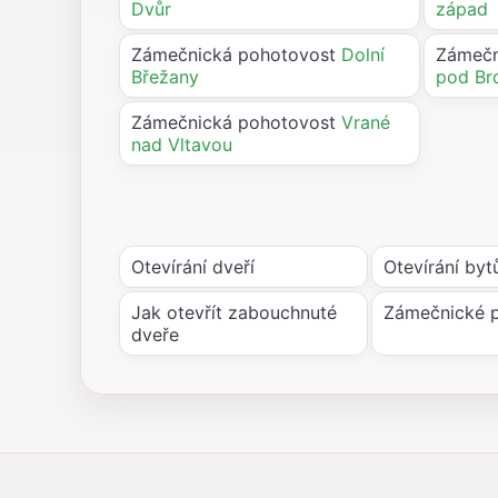
Dvůr
západ
Zámečnická pohotovost
Dolní
Zámečn
Břežany
pod Br
Zámečnická pohotovost
Vrané
nad Vltavou
Otevírání dveří
Otevírání byt
Jak otevřít zabouchnuté
Zámečnické 
dveře