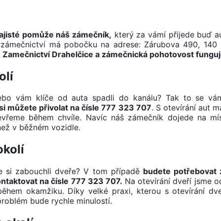
zajisté pomůže náš zámečník,
který za vámí přijede buď 
še zámečnictví má pobočku na adrese: Zárubova 490, 140
.
Zamečnictví Drahelčice a zámečnická pohotovost fung
olí
Nebo vám klíče od auta spadli do kanálu? Tak to se vá
i můžete přivolat na čísle 777 323 707
. S otevírání aut 
tevřeme během chvíle. Navíc náš zámečník dojede na mí
než v běžném vozidle.
okolí
ste si zabouchli dveře? V tom případě
budete potřebovat
ontaktovat na čísle 777 323 707.
Na otevírání dveří jsme od
hem okamžiku. Díky velké praxi, kterou s otevírání dve
oblém bude rychle minulostí.