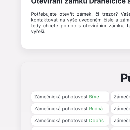
Otevírání zámků Drahelčice a
Potřebujete otevřít zámek, či trezor? Va
kontaktovat na výše uvedeném čísle a zám
tedy chcete pomoc s otevíráním zámku, t
vyřeší.
P
Zámečnická pohotovost
Břve
Zámečn
Zámečnická pohotovost
Rudná
Zámečn
Zámečnická pohotovost
Dobříš
Zámečn