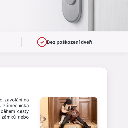
✓
Bez poškození dveří
o zavolání na
s zámečnická
h během cesty
ní zámků nebo