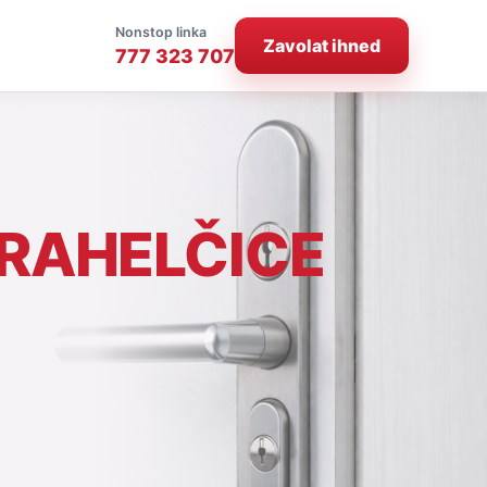
Nonstop linka
Zavolat ihned
777 323 707
RAHELČICE