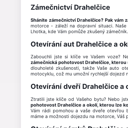
Zámečnictví Drahelčice
Shánite zámečnictví Drahelčice? Pak vám 
motorce - záleží na dopravní situaci. Na
Lhotka, kde Vám pomůže zkušený zámečník
Otevírání aut Drahelčice a ok
Zabouchli jste si klíče ve Vašem voze? 
zámečnická pohotovost Drahelčice, kterou s
dlouholeté zkušenosti, takže Vaše auto o
motocyklu, což mu umožní rychlejší dojezd 
Otevírání dveří Drahelčice a 
Ztratili jste klíče od Vašeho bytu? Nebo j
pohotovost Drahelčice a okolí, kterou lze k
Vám rádi pomohou a vaše dveře otevřou bě
máme a možnosti dojezdu na motorce, Váš pr