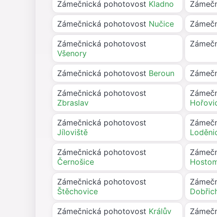
Zámečnická pohotovost
Kladno
Zámečn
Zámečnická pohotovost
Nučice
Zámečn
Zámečnická pohotovost
Zámečn
Všenory
Zámečnická pohotovost
Beroun
Zámečn
Zámečnická pohotovost
Zámečn
Zbraslav
Hořovi
Zámečnická pohotovost
Zámečn
Jíloviště
Loděni
Zámečnická pohotovost
Zámečn
Černošice
Hostom
Zámečnická pohotovost
Zámečn
Štěchovice
Dobřic
Zámečnická pohotovost
Králův
Zámečn