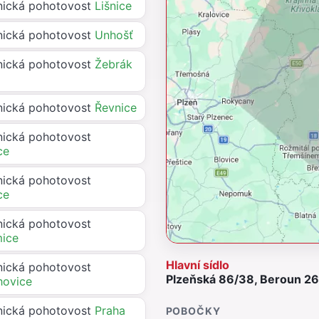
ická pohotovost
Lišnice
ická pohotovost
Unhošť
ická pohotovost
Žebrák
ická pohotovost
Řevnice
ická pohotovost
ce
ická pohotovost
ce
ická pohotovost
ice
Hlavní sídlo
ická pohotovost
Plzeňská 86/38, Beroun 266
hovice
ická pohotovost
Praha
POBOČKY