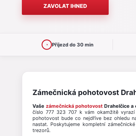
ZAVOLAT IHNED
◔
Příjezd do 30 min
Zámečnická pohotovost Drahe
Vaše
zámečnická pohotovost
Drahelčice a o
číslo 777 323 707 k vám okamžitě vyraz
pohotovost bude co nejdříve bez ohledu na 
nastat. Poskytujeme kompletní zámečnické 
trezorů.