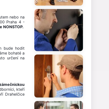
autem nebo na
 00 Praha 4 -
uje NONSTOP.
m bude hodit
máme bohaté a
sto určení na
 zámečnickou
borníci, kteří
ří Drahelčice