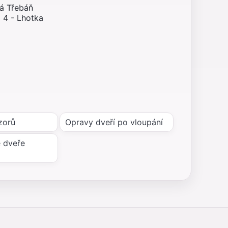
ná Třebáň
 4 - Lhotka
zorů
Opravy dveří po vloupání
 dveře