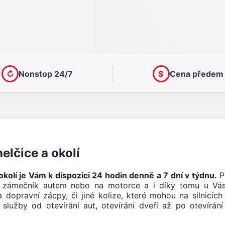
↻
Nonstop 24/7
$
Cena předem
lčice a okolí
kolí je Vám k dispozici 24 hodin denně a 7 dní v týdnu.
P
í zámečník autem nebo na motorce a i díky tomu u Vá
dopravní zácpy, či jiné kolize, které mohou na silnicíc
služby od otevírání aut, otevírání dveří až po otevírá