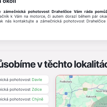
 okolí
še
zámečnická pohotovost Drahelčice Vám ráda pomů
ečník k Vám na motorce, či autem dorazí během pár oka
ak nás kontaktujte a zámečnická pohotovost Drahelčice
ůsobíme v těchto lokalitá
ická pohotovost
Davle
ická pohotovost
Zdice
ická pohotovost
Chýně