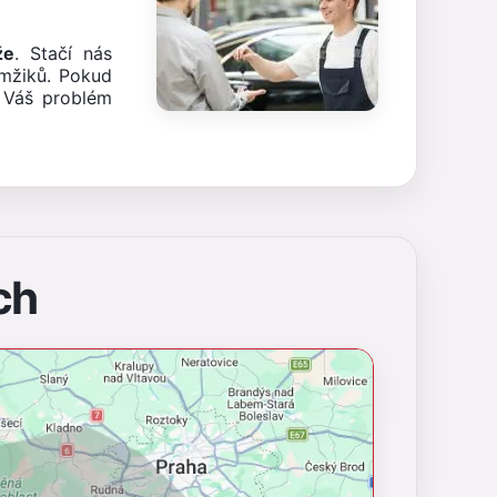
že
. Stačí nás
mžiků. Pokud
 Váš problém
ch