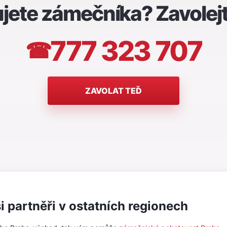
jete zámečníka? Zavolej
777 323 707
☎
ZAVOLAT TEĎ
i partněři v ostatních regionech