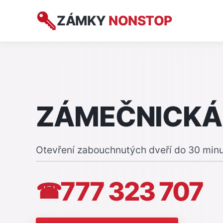
ZÁMKY
NONSTOP
ZÁMEČNICKÁ
Otevření zabouchnutých dveří do 30 min
777 323 707
☎