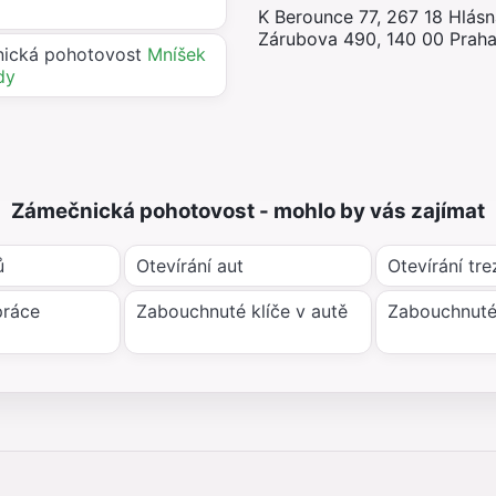
K Berounce 77, 267 18 Hlás
Zárubova 490, 140 00 Praha
ická pohotovost
Mníšek
dy
Zámečnická pohotovost - mohlo by vás zajímat
ů
Otevírání aut
Otevírání tre
práce
Zabouchnuté klíče v autě
Zabouchnuté