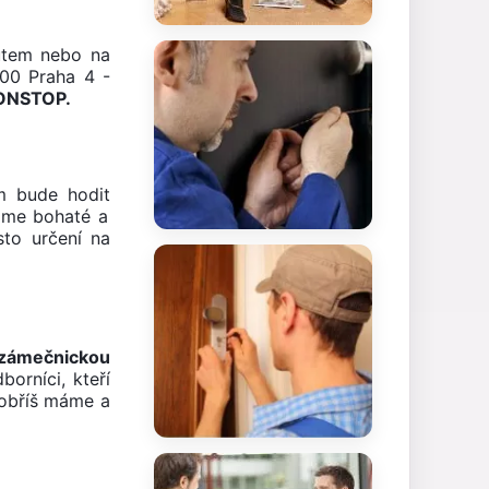
utem nebo na
 00 Praha 4 -
NONSTOP.
m bude hodit
máme bohaté a
sto určení na
 zámečnickou
orníci, kteří
Dobříš máme a