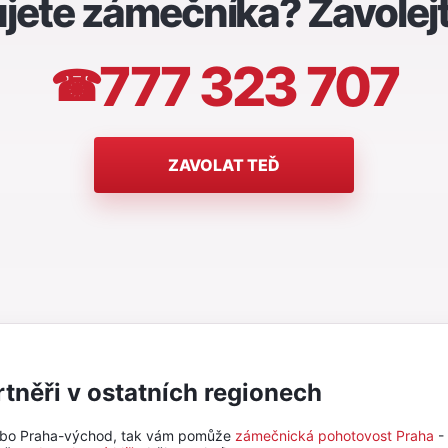
jete zámečníka? Zavolej
777 323 707
☎
ZAVOLAT TEĎ
rtněři v ostatních regionech
ebo Praha-východ, tak vám pomůže
zámečnická pohotovost Praha
-