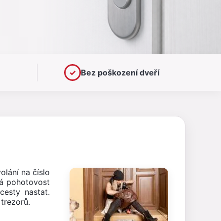
✓
Bez poškození dveří
lání na číslo
ká pohotovost
cesty nastat.
trezorů.