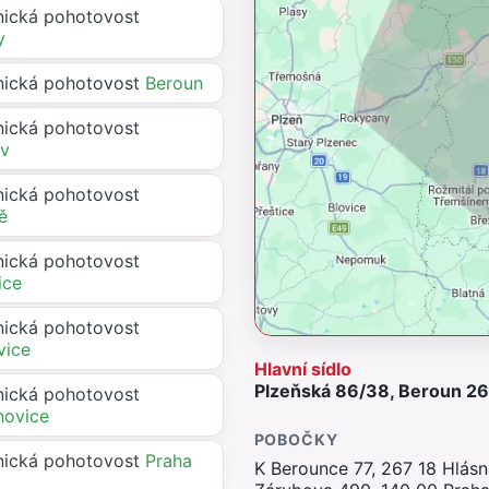
ická pohotovost
y
ická pohotovost
Beroun
ická pohotovost
av
ická pohotovost
tě
ická pohotovost
ice
ická pohotovost
vice
Hlavní sídlo
Plzeňská 86/38, Beroun 266
ická pohotovost
hovice
POBOČKY
ická pohotovost
Praha
K Berounce 77, 267 18 Hlás