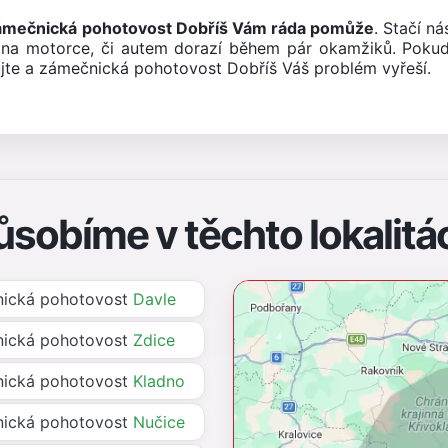
ámečnická pohotovost Dobříš Vám ráda pomůže
. Stačí n
na motorce, či autem dorazí během pár okamžiků. Pokud
jte a zámečnická pohotovost Dobříš Váš problém vyřeší.
ůsobíme v těchto lokalitá
ická pohotovost
Davle
ická pohotovost
Zdice
ická pohotovost
Kladno
ická pohotovost
Nučice