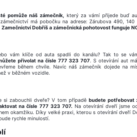
isté pomůže náš zámečník,
který za vámí přijede buď a
še zámečnictví má pobočku na adrese: Zárubova 490, 140
.
Zamečnictví Dobříš a zámečnická pohotovost funguje 
Nebo vám klíče od auta spadli do kanálu? Tak to se vá
můžete přivolat na čísle 777 323 707
. S otevírání aut 
tevřeme během chvíle. Navíc náš zámečník dojede na mí
než v běžném vozidle.
ste si zabouchli dveře? V tom případě
budete potřebovat
taktovat na čísle 777 323 707.
Na otevírání dveří jsme odb
m okamžiku. Díky velké praxi, kterou s otevírání dveří 
ude rychle minulostí.
lí