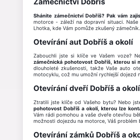
Zámečnictví Dobříš
Shánite zámečnictví Dobříš? Pak vám zaj
motorce - záleží na dopravní situaci. Na
Lhotka, kde Vám pomůže zkušený zámečník
Otevírání aut Dobříš a okolí
Zabouchli jste si klíče ve Vašem voze? 
zámečnická pohotovost Dobříš, kterou si 
dlouholeté zkušenosti, takže Vaše auto o
motocyklu, což mu umožní rychlejší dojezd 
Otevírání dveří Dobříš a okolí
Ztratili jste klíče od Vašeho bytu? Nebo j
pohotovost Dobříš a okolí, kterou lze kon
Vám rádi pomohou a vaše dveře otevřou běhe
možnosti dojezdu na motorce, Váš problém b
Otevírání zámků Dobříš a oko