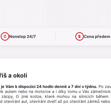
↻
Nonstop 24/7
$
Cena předem
š a okolí
 je Vám k dispozici 24 hodin denně a 7 dní v týdnu.
Po zavo
ík autem nebo na motorce a i díky tomu u Vás zámečnic
zácpy, či jiné kolize, které mohou na silnicích během 
otevírání aut, otevírání dveří až po otevírání zámků nebo 