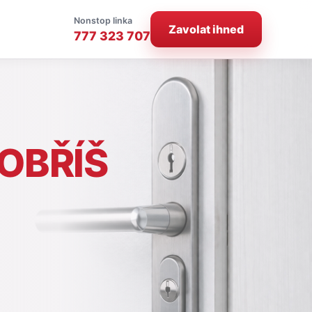
Nonstop linka
Zavolat ihned
777 323 707
OBŘÍŠ