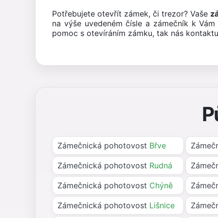
Potřebujete otevřít zámek, či trezor? Vaše
z
na výše uvedeném čísle a zámečník k Vám 
pomoc s otevíráním zámku, tak nás kontaktu
P
Zámečnická pohotovost
Břve
Zámečn
Zámečnická pohotovost
Rudná
Zámečn
Zámečnická pohotovost
Chýně
Zámečn
Zámečnická pohotovost
Lišnice
Zámečn