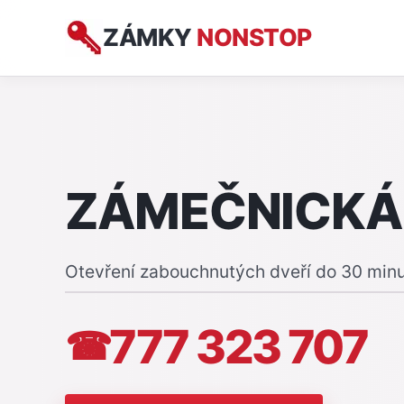
ZÁMKY
NONSTOP
ZÁMEČNICKÁ
Otevření zabouchnutých dveří do 30 min
777 323 707
☎