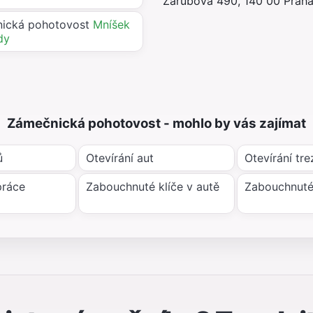
Zárubova 490, 140 00 Praha
ická pohotovost
Mníšek
dy
Zámečnická pohotovost - mohlo by vás zajímat
ů
Otevírání aut
Otevírání tre
práce
Zabouchnuté klíče v autě
Zabouchnuté