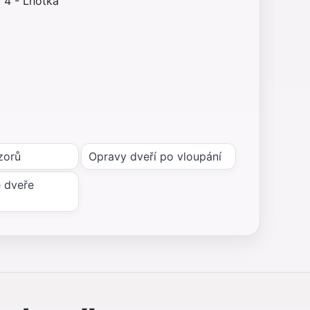
 4 - Lhotka
zorů
Opravy dveří po vloupání
 dveře