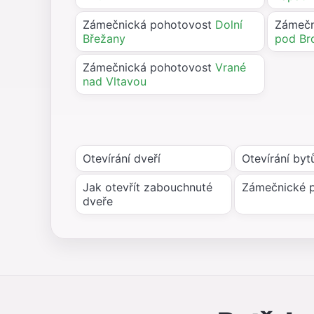
Zámečnická pohotovost
Dolní
Zámečn
Břežany
pod Br
Zámečnická pohotovost
Vrané
nad Vltavou
Otevírání dveří
Otevírání byt
Jak otevřít zabouchnuté
Zámečnické 
dveře