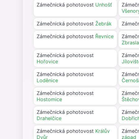
Zámečnická pohotovost
Unhošť
Zámečn
Všenor
Zámečnická pohotovost
Žebrák
Zámečn
Zámečnická pohotovost
Řevnice
Zámečn
Zbrasl
Zámečnická pohotovost
Zámečn
Hořovice
Jíloviš
Zámečnická pohotovost
Zámečn
Loděnice
Černoš
Zámečnická pohotovost
Zámečn
Hostomice
Štěcho
Zámečnická pohotovost
Zámečn
Drahelčice
Dobřic
Zámečnická pohotovost
Králův
Zámečn
Dvůr
západ