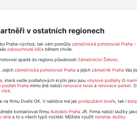
artněři v ostatních regionech
ebo Praha-východ, tak vám pomůže
zámečnická pohotovost Praha
-
vaše
zabouchnuté klíče
během chvíle.
hotovost spadá do regionu působnosti
Zámečnictví Želivec
.
. Jejich
zámečnická pohotovost Praha
a jejich
zámečník Praha
Vás ji
a
, která vedle podlahových krytin jako jsou
vinylové podlahy
či
marm
 podlah Praha
mimo jiné nabízí
renovace teras
a
renovace parket
. O
 click
.
ťte na firmu Dveře OK. V nabídce má jak
protipožární dveře
, tak i
bezp
áhejte kontaktovat firmu
Autosklo Praha
JR. Firma nabízí služby jak
o skla
a to u všech typů vozidel. Můžete využít
nonstop služby
.