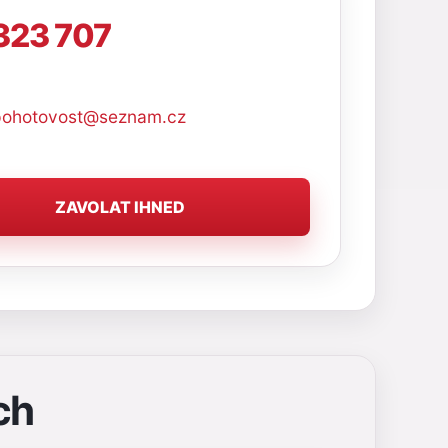
323 707
ohotovost@seznam.cz
ZAVOLAT IHNED
ch