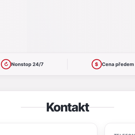
↻
Nonstop 24/7
$
Cena předem
Kontakt