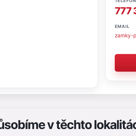
TELEFON
777 
EMAIL
zamky-p
ůsobíme v těchto lokalitá