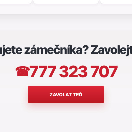
jete zámečníka? Zavolej
777 323 707
☎
ZAVOLAT TEĎ