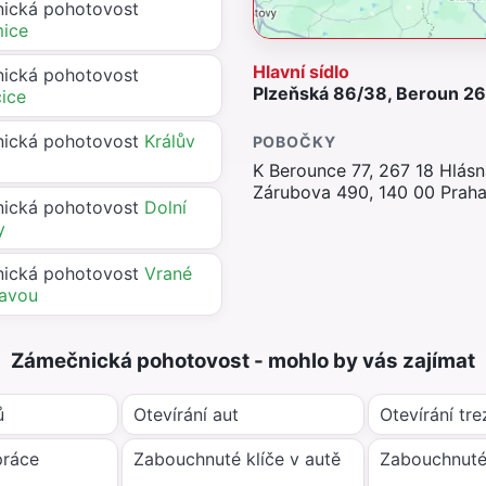
ická pohotovost
ice
Hlavní sídlo
ická pohotovost
Plzeňská 86/38, Beroun 266
čice
ická pohotovost
Králův
POBOČKY
K Berounce 77, 267 18 Hlás
Zárubova 490, 140 00 Praha
ická pohotovost
Dolní
y
ická pohotovost
Vrané
tavou
Zámečnická pohotovost - mohlo by vás zajímat
ů
Otevírání aut
Otevírání tre
práce
Zabouchnuté klíče v autě
Zabouchnuté