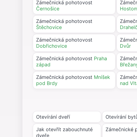
Zámečnická pohotovost
Zámečn
Černošice
Hostom
Zámečnická pohotovost
Zámečn
Štěchovice
Drahel
Zámečnická pohotovost
Zámečn
Dobřichovice
Dvůr
Zámečnická pohotovost
Praha
Zámečn
západ
Břežan
Zámečnická pohotovost
Mníšek
Zámečn
pod Brdy
nad Vl
Otevírání dveří
Otevírání byt
Jak otevřít zabouchnuté
Zámečnické 
dveře