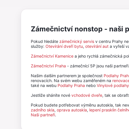
Zámečnictví nonstop - naši p
Pokud hledáte
zámečnický servis
v centru Prahy n
služby:
Otevírání dveří bytu
,
otevírání aut
a vyřeší 
Zámečnictví Kamenice
a jeho rychlá zámečnická po
Zámečnictví Praha
- zámečnící 5P jsou naši partneři
Našim dalším partnerem je společnost
Podlahy Prah
renovacích. Na svém webu zaměřeném na
renovace
také na webu
Podlahy Praha
nebo
Vinylové podlahy
Jestliže sháníte nové
vchodové dveře
, tak se obra
Pokud budete potřebovat výměnu autoskla, tak nev
zadního skla
,
oprava autoskla
,
lepení prasklin čelníh
Naši partneři
.