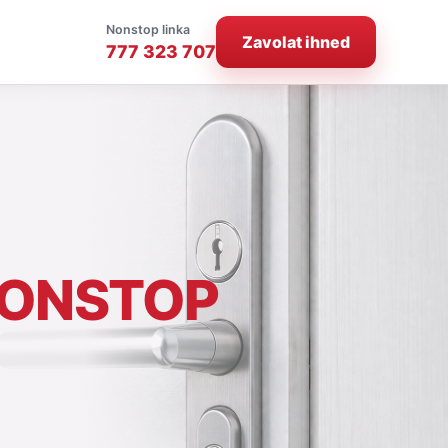
Nonstop linka
Zavolat ihned
777 323 707
ONSTOP