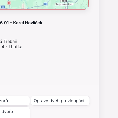
 01 - Karel Havlíček
ná Třebáň
 4 - Lhotka
zorů
Opravy dveří po vloupání
 dveře