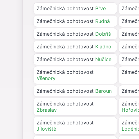
Zámečnická pohotovost
Břve
Zámečn
Zámečnická pohotovost
Rudná
Zámečn
Zámečnická pohotovost
Dobříš
Zámečn
Zámečnická pohotovost
Kladno
Zámečn
Zámečnická pohotovost
Nučice
Zámečn
Zámečnická pohotovost
Zámečn
Všenory
Zámečnická pohotovost
Beroun
Zámečn
Zámečnická pohotovost
Zámečn
Zbraslav
Hořovi
Zámečnická pohotovost
Zámečn
Jíloviště
Loděni