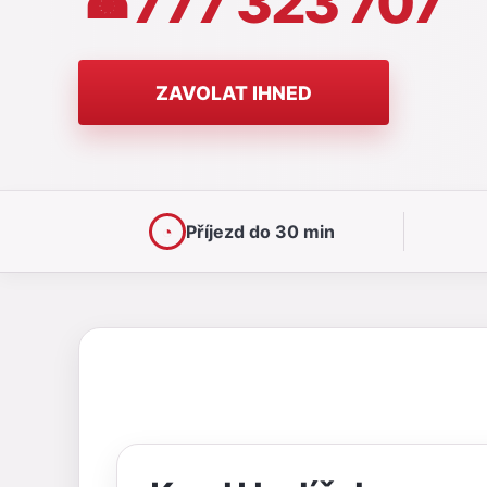
777 323 707
☎
ZAVOLAT IHNED
◔
Příjezd do 30 min