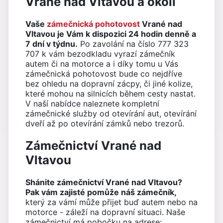
Vrané nad Vltavou a okolí
Vaše
zámečnická pohotovost
Vrané nad
Vltavou je Vám k dispozici 24 hodin denně a
7 dní v týdnu.
Po zavolání na číslo 777 323
707 k vám bezodkladu vyrazí zámečník
autem či na motorce a i díky tomu u Vás
zámečnická pohotovost bude co nejdříve
bez ohledu na dopravní zácpy, či jiné kolize,
které mohou na silnicích během cesty nastat.
V naší nabídce naleznete kompletní
zámečnické služby od otevírání aut, otevírání
dveří až po otevírání zámků nebo trezorů.
Zámečnictví Vrané nad
Vltavou
Shánite zámečnictví Vrané nad Vltavou?
Pak vám zajisté pomůže náš zámečník,
který za vámí může přijet buď autem nebo na
motorce - záleží na dopravní situaci. Naše
zámečnictví má pobočku na adrese: