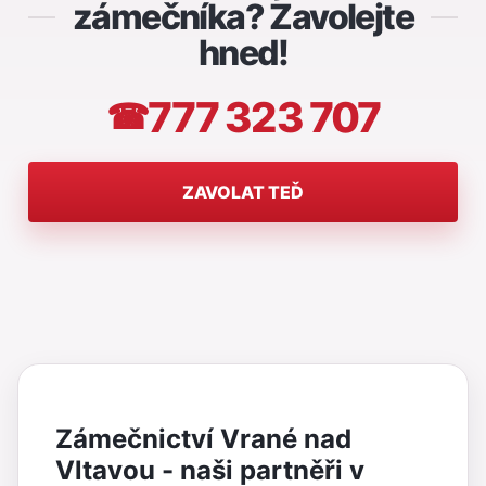
zámečníka? Zavolejte
hned!
777 323 707
☎
ZAVOLAT TEĎ
Zámečnictví Vrané nad
Vltavou - naši partněři v