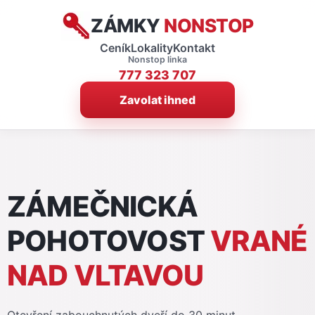
ZÁMKY
NONSTOP
Ceník
Lokality
Kontakt
Nonstop linka
777 323 707
Zavolat ihned
ZÁMEČNICKÁ
POHOTOVOST
VRANÉ
NAD VLTAVOU