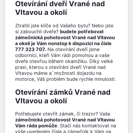
Otevírání dveří Vrané nad
Vltavou a okolí
Ztratili jste klíče od Vašeho bytu? Nebo jste
si zabouchli dveře?
budete potřebovat
zámečnická pohotovost Vrané nad Vltavou
a okolí je Vám nonstop k dispozici na čísle
777 323 707.
Na otevírání dveří jsme
odborníci, kteří Vám rádi pomohou a vaše
dveře otevřou během okamžiku. Díky velké
praxi, kterou s otevírání dveří Vrané nad
Vltavou máme a¨možnosti dojezdu na
motorce, Váš problém bude rychle minulostí.
Otevírání zámků Vrané nad
Vltavou a okolí
Potřebujete otevřít zámek, či trezor? Vaše
zámečnická pohotovost Vrané nad Vltavou
Vám ráda pomůže
. Stačí nás kontaktovat na
výše uvedeném čísle a zámečník k Vám na