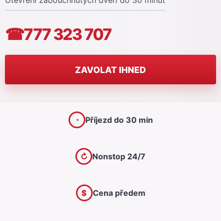
Otevření zabouchnutých dveří do 30 minut
☎
777 323 707
ZAVOLAT IHNED
◔
Příjezd do 30 min
↻
Nonstop 24/7
$
Cena předem