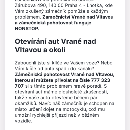
Zárubova 490, 140 00 Praha 4 - Lhotka, kde
Vám zkušený zámečník pomůže s každým
problémem.
Zamečnictví Vrané nad Vltavou
a zámečnická pohotovost funguje
NONSTOP.
Otevírání aut Vrané nad
Vltavou a okolí
Zabouchli jste si klíče ve Vašem voze? Nebo
Vám klíče od auta spadli do kanálu?
Zámečnická pohotovost Vrané nad Vltavou,
kterou si můžete přivolat na čísle 777 323
707
si s tímto problémem hravě poradí. S
otevírání aut máme dlouholeté zkušenosti,
takže Vaše auto otevřeme během pár
okamžiků. Navíc náš zámečník je schopen na
místo určení dojet na motocyklu, což mu
umožní rychlejší příjezd než v běžném
vozidle.