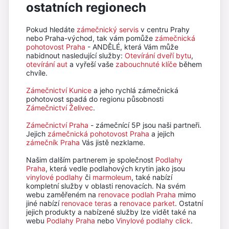
ostatních regionech
Pokud hledáte
zámečnický servis
v centru Prahy
nebo Praha-východ, tak vám pomůže
zámečnická
pohotovost Praha
- ANDĚLÉ, která Vám může
nabidnout nasledující služby:
Otevírání dveří bytu
,
otevírání aut
a vyřeší vaše
zabouchnuté klíče
během
chvíle.
Zámečnictví Kunice
a jeho rychlá zámečnická
pohotovost spadá do regionu působnosti
Zámečnictví Želivec
.
Zámečnictví Praha
- zámečnící 5P jsou naši partneři.
Jejich
zámečnická pohotovost Praha
a jejich
zámečník Praha
Vás jistě nezklame.
Našim dalším partnerem je společnost
Podlahy
Praha
, která vedle podlahových krytin jako jsou
vinylové podlahy
či
marmoleum
, také nabízí
kompletní služby v oblasti renovacích. Na svém
webu zaměřeném na
renovace podlah Praha
mimo
jiné nabízí
renovace teras
a
renovace parket
. Ostatní
jejich produkty a nabízené služby lze vidět také na
webu
Podlahy Praha
nebo
Vinylové podlahy click
.