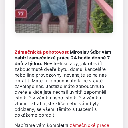
Zámečnická pohotovost
Miroslav Štíbr vám
nabízí zámečnické práce 24 hodin denně 7
dnů v týdnu.
Nevíte-li si rady, jak otevřít
zabouchnuté dveře bytu, domu, kanceláře
nebo jiné provozovny, neváhejte se na nás
obrátit. Máte-li zabouchnuté klíče v autě,
zavolejte nás. Jestliže máte zabouchnuté
dveře a klíče jste nechali uvnitř, zapomněli
jste klíč v zámku nebo jste klíč v zámku
zlomili, ztratili jste klíče nebo vám byly
odcizeny, se všemi těmito situacemi si
dokážeme poradit.
Nabízíme vám kompletní
zámečnické práce