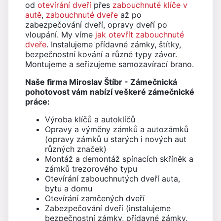
od
otevírání dveří
přes
zabouchnuté klíče v
autě
,
zabouchnuté dveře
až po
zabezpečování dveří, opravy dveří po
vloupání. My víme
jak otevřít zabouchnuté
dveře
. Instalujeme přídavné zámky, štítky,
bezpečnostní kování a různé typy závor.
Montujeme a seřizujeme samozavírací brano.
Naše firma Miroslav Štíbr - Zámečnická
pohotovost vám nabízí veškeré zámečnické
práce:
Výroba klíčů a autoklíčů
Opravy a výměny zámků a autozámků
(opravy zámků u starých i nových aut
různých značek)
Montáž a demontáž spínacích skříněk a
zámků trezorového typu
Otevírání zabouchnutých dveří auta,
bytu a domu
Otevírání zamčených dveří
Zabezpečování dveří (instalujeme
bezpečnostní zámky, přídavné zámky,