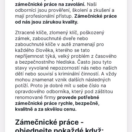
zámečnické práce na zavolání.
Naši
odborníci jsou prověření, školení a zkušení a
mají profesionální přístup.
Zámečnické práce
od nás jsou zárukou kvality.
Ztracené klíče, zlomený klíč, poškozený
zámek, zabouchnuté dveře nebo
zabouchnuté klíče v autě znamenají pro
každého člověka, kterého se tato
nepříjemnost týká, velký problém z časového
a bezpečnostního hlediska. Často jsou tyto
stavy vyvolané nepozorností nás nebo našich
dětí nebo souvisí s kriminální činností. A vždy
mohou znamenat vznik dalších následných
potíží. Proto je dobré mít u sebe číslo na
opravdového odborníka, který pod záštitou
renomované firmy
provede potřebné
zámečnické práce rychle, bezpečně,
kvalitně a za skvělou cenu.
Zámečnické práce -
objednejte pokaždé když: