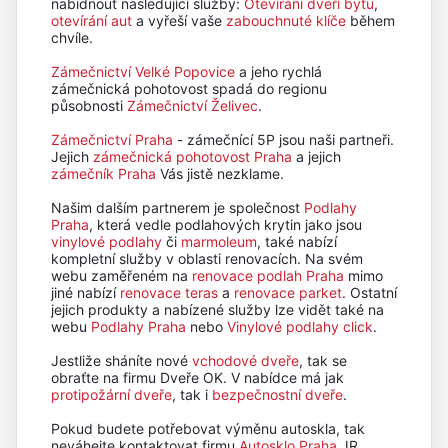
nabidnout nasledující služby:
Otevírání dveří bytu
,
otevírání aut
a vyřeší vaše
zabouchnuté klíče
během
chvíle.
Zámečnictví Velké Popovice
a jeho rychlá
zámečnická pohotovost spadá do regionu
působnosti
Zámečnictví Želivec
.
Zámečnictví Praha
- zámečnící 5P jsou naši partneři.
Jejich
zámečnická pohotovost Praha
a jejich
zámečník Praha
Vás jistě nezklame.
Našim dalším partnerem je společnost
Podlahy
Praha
, která vedle podlahových krytin jako jsou
vinylové podlahy
či
marmoleum
, také nabízí
kompletní služby v oblasti renovacích. Na svém
webu zaměřeném na
renovace podlah Praha
mimo
jiné nabízí
renovace teras
a
renovace parket
. Ostatní
jejich produkty a nabízené služby lze vidět také na
webu
Podlahy Praha
nebo
Vinylové podlahy click
.
Jestliže sháníte nové
vchodové dveře
, tak se
obraťte na firmu Dveře OK. V nabídce má jak
protipožární dveře
, tak i
bezpečnostní dveře
.
Pokud budete potřebovat výměnu autoskla, tak
neváhejte kontaktovat firmu
Autosklo Praha
JR.