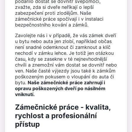
podařilo dostat se dovnitř svépomocí,
zvažte, zda si dveře neříkají o lepší
zabezpečení proti zlodějům. Naše
zámečnické práce spočívají i v instalaci
bezpečnostního kování a zámků.
Zavolejte nás i v případě, že vás zámek dveří
u bytu nebo auta jen zlobí, například občas
není snadné odemknout či zamknout a klíč
nechodí v zámku lehce. Je totiž jen otázkou
času, kdy se zasekne v té nejnevhodnější
chvíli a znemožní vám dostat se dovnitř nebo
ven. Naše časté výjezdy jsou také k zámkům
poškozeným pokusem o vloupání do auta či
bytu.
Naše zámečnické práce zahrnují i
opravu poškozených dveří po násilném
vniknutí.
Zámečnické práce - kvalita,
rychlost a profesionální
přístup