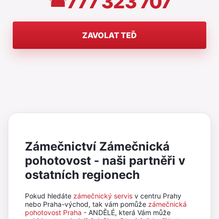
777 323 707
☎
ZAVOLAT TEĎ
Zámečnictví Zámečnická
pohotovost - naši partněři v
ostatních regionech
Pokud hledáte
zámečnický servis
v centru Prahy
nebo Praha-východ, tak vám pomůže
zámečnická
pohotovost Praha
- ANDĚLÉ, která Vám může