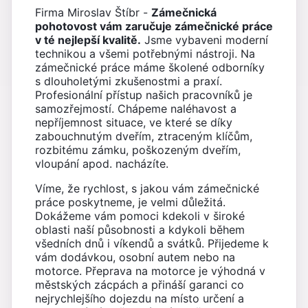
Firma Miroslav Štíbr -
Zámečnická
pohotovost vám zaručuje zámečnické práce
v té nejlepší kvalitě.
Jsme vybaveni moderní
technikou a všemi potřebnými nástroji. Na
zámečnické práce máme školené odborníky
s dlouholetými zkušenostmi a praxí.
Profesionální přístup našich pracovníků je
samozřejmostí. Chápeme naléhavost a
nepříjemnost situace, ve které se díky
zabouchnutým dveřím, ztraceným klíčům,
rozbitému zámku, poškozeným dveřím,
vloupání apod. nacházíte.
Víme, že rychlost, s jakou vám zámečnické
práce poskytneme, je velmi důležitá.
Dokážeme vám pomoci kdekoli v široké
oblasti naší působnosti a kdykoli během
všedních dnů i víkendů a svátků. Přijedeme k
vám dodávkou, osobní autem nebo na
motorce. Přeprava na motorce je výhodná v
městských zácpách a přináší garanci co
nejrychlejšího dojezdu na místo určení a