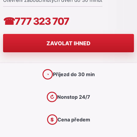
Otevření zabouchnutých dveří do 30 minut
☎
777 323 707
ZAVOLAT IHNED
◔
Příjezd do 30 min
↻
Nonstop 24/7
$
Cena předem